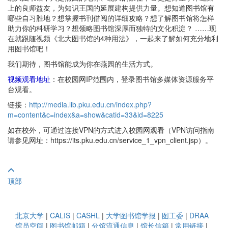
上的良师益友，为知识王国的延展建构提供力量。想知道图书馆有
哪些自习胜地？想掌握书刊借阅的详细攻略？想了解图书馆将怎样
助力你的科研学习？想领略图书馆深厚而独特的文化积淀？ ……现
在就跟随视频《北大图书馆的4种用法》，一起来了解如何充分地利
用图书馆吧！
我们期待，图书馆能成为你在燕园的生活方式。
视频观看地址
：在校园网IP范围内，登录图书馆多媒体资源服务平
台观看。
链接：
http://media.lib.pku.edu.cn/index.php?
m=content&c=index&a=show&catid=33&id=8225
如在校外，可通过连接VPN的方式进入校园网观看（VPN访问指南
请参见网址：https://its.pku.edu.cn/service_1_vpn_client.jsp）。
顶部
北京大学
|
CALIS
|
CASHL
|
大学图书馆学报
|
图工委
|
DRAA
馆员空间
|
图书馆邮箱
|
分馆流通信息
|
馆长信箱
|
常用链接
|