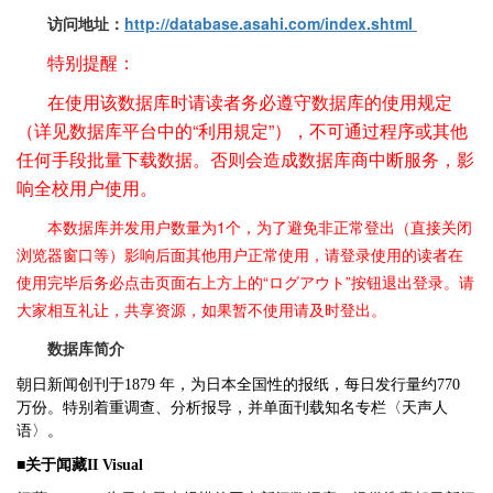
访问地址：
http://database.asahi.com/index.shtml
特别提醒：
在使用该数据库时请读者务必遵守数据库的使用规定
（详见数据库平台中的“利用規定”），不可通过程序或其他
任何手段批量下载数据。否则会造成数据库商中断服务，影
响全校用户使用。
本数据库并发用户数量为1个，为了避免非正常登出（直接关闭
浏览器窗口等）影响后面其他用户正常使用，请登录使用的读者在
使用完毕后务必点击页面右上方上的“ログアウト”按钮退出登录。请
大家相互礼让，共享资源，如果暂不使用请及时登出。
数据库简介
朝日新闻创刊于1879 年，为日本全国性的报纸，每日发行量约770
万份。特别着重调查、分析报导，并单面刊载知名专栏〈天声人
语〉。
■关于闻藏II Visual