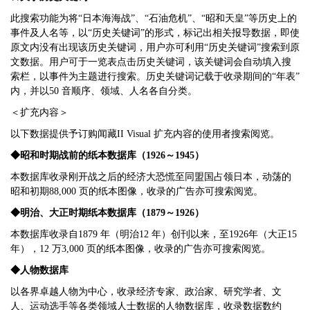
此搜索功能为将“日本海海战”、“石油危机”、“昭和天皇”等历史上的
事件及人名等，以“历史关键词”的形式，标记出相关报导数据，即使
原文内没有出现该历史关键词，用户亦可利用“历史关键词”搜索到原
文数据。用户可于一览表点击历史关键词，该关键词会自动填入搜
索栏，以事件为主题进行搜索。历史关键词记载于收录期间的“年表”
内，并以50 音顺序、领域、人名各自分类。
＜扩充内容＞
以下数据提供予订购闻藏II Visual 扩充内容的使用者搜索阅览。
◆昭和时期战前的纸本数据库（1926
～1945
）
本数据库收录刚开战之后的经济大恐慌至同盟国占领日本，动荡的
昭和初期88,000 页的纸本图像，收录的广告亦可搜索阅览。
◆明治、大正时期纸本数据库（1879
～1926
）
本数据库收录自1879 年（明治12 年）创刊以来，至1926年（大正15
年），12 万3,000 页的纸本图像，收录的广告亦可搜索阅览。
◆人物数据库
以各界卓越人物为中心，收录经济专家、政治家、研究学者、文
人、运动选手等各类领域人士数据的人物数据库，收录数据数约