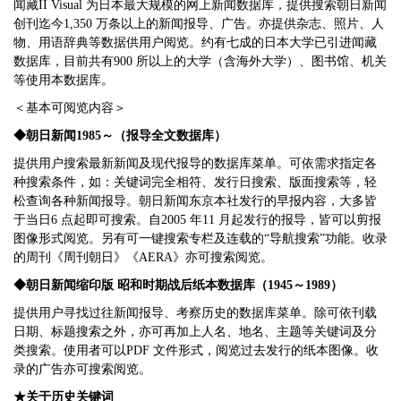
闻藏II Visual 为日本最大规模的网上新闻数据库，提供搜索朝日新闻
创刊迄今1,350 万条以上的新闻报导、广告。亦提供杂志、照片、人
物、用语辞典等数据供用户阅览。约有七成的日本大学已引进闻藏
数据库，目前共有900 所以上的大学（含海外大学）、图书馆、机关
等使用本数据库。
＜基本可阅览内容＞
◆朝日新闻1985
～（报导全文数据库）
提供用户搜索最新新闻及现代报导的数据库菜单。可依需求指定各
种搜索条件，如：关键词完全相符、发行日搜索、版面搜索等，轻
松查询各种新闻报导。朝日新闻东京本社发行的早报内容，大多皆
于当日6 点起即可搜索。自2005 年11 月起发行的报导，皆可以剪报
图像形式阅览。另有可一键搜索专栏及连载的“导航搜索”功能。收录
的周刊《周刊朝日》《AERA》亦可搜索阅览。
◆朝日新闻缩印版
昭和时期战后纸本数据库（1945
～1989
）
提供用户寻找过往新闻报导、考察历史的数据库菜单。除可依刊载
日期、标题搜索之外，亦可再加上人名、地名、主题等关键词及分
类搜索。使用者可以PDF 文件形式，阅览过去发行的纸本图像。收
录的广告亦可搜索阅览。
★关于历史关键词