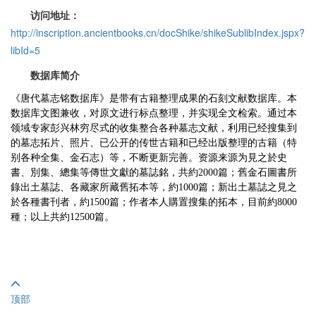
访问地址：
http://inscription.ancientbooks.cn/docShike/shikeSublibIndex.jspx?
libId=5
数据库简介
《唐代墓志铭数据库》是带有古籍整理成果的石刻文献数据库。本
数据库文图兼收，对原文进行标点整理，并实现全文检索。通过本
领域专家彭兴林穷尽式的收集整合各种墓志文献，利用已经搜集到
的墓志拓片、照片、已公开的传世古籍和已经出版整理的古籍（特
别各种全集、金石志）等，不断更新完善。资源来源为見之於史
書、別集、總集等傳世文獻的墓誌銘，共約2000篇；舊金石圖書所
錄出土墓誌、各藏家所藏舊拓本等，約1000篇；新出土墓誌之見之
於各種書刊者，約1500篇；作者本人購置搜集的拓本，目前約8000
種；以上共約12500篇。
顶部