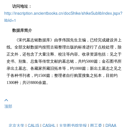
访问地址：
http://inscription.ancientbooks.cn/docShike/shikeSublibIndex.jspx?
libId=1
数据库简介
《宋代墓志铭数据库》由李伟国先生主编，已经完成建设并上
线。全部文献数据均按照古籍整理出版的标准进行了点校处理，除
正文外，还包含了大量注释、校注等内容。收录资源包括：见之于
史书、别集、总集等传世文献的墓志铭，共约5000篇；金石图书所
录出土墓志、各藏家所藏旧拓本等，约1000篇；新出土墓志之见之
于各种书刊者，约1500篇；整理者自行购置搜集之拓本，目前约
1300种；共计8800余篇。
顶部
北京大学
|
CALIS
|
CASHL
|
大学图书馆学报
|
图工委
|
DRAA