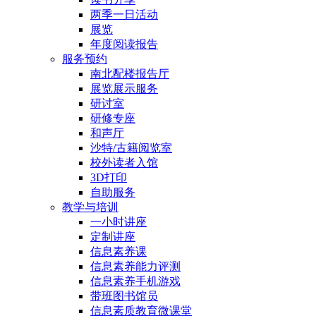
两季一日活动
展览
年度阅读报告
服务预约
南北配楼报告厅
展览展示服务
研讨室
研修专座
和声厅
沙特/古籍阅览室
校外读者入馆
3D打印
自助服务
教学与培训
一小时讲座
定制讲座
信息素养课
信息素养能力评测
信息素养手机游戏
带班图书馆员
信息素质教育微课堂