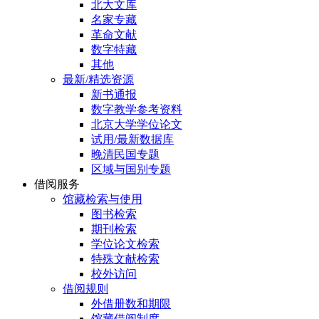
北大文库
名家专藏
革命文献
数字特藏
其他
最新/精选资源
新书通报
数字教学参考资料
北京大学学位论文
试用/最新数据库
晚清民国专题
区域与国别专题
借阅服务
馆藏检索与使用
图书检索
期刊检索
学位论文检索
特殊文献检索
校外访问
借阅规则
外借册数和期限
馆藏借阅制度