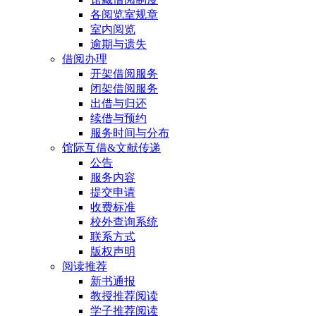
各阅览室规章
室内阅览
逾期与遗失
借阅办理
开架借阅服务
闭架借阅服务
出借与归还
续借与预约
服务时间与分布
馆际互借&文献传递
公告
服务内容
提交申请
收费标准
校外查询系统
联系方式
版权声明
阅读推荐
新书通报
教授推荐阅读
学子推荐阅读