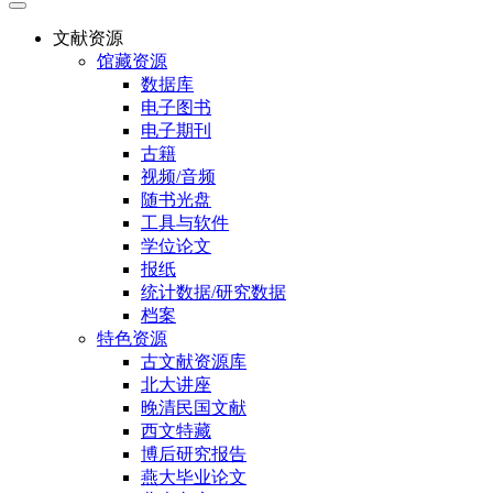
文献资源
馆藏资源
数据库
电子图书
电子期刊
古籍
视频/音频
随书光盘
工具与软件
学位论文
报纸
统计数据/研究数据
档案
特色资源
古文献资源库
北大讲座
晚清民国文献
西文特藏
博后研究报告
燕大毕业论文