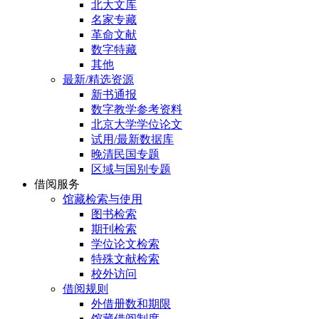
北大文库
名家专藏
革命文献
数字特藏
其他
最新/精选资源
新书通报
数字教学参考资料
北京大学学位论文
试用/最新数据库
晚清民国专题
区域与国别专题
借阅服务
馆藏检索与使用
图书检索
期刊检索
学位论文检索
特殊文献检索
校外访问
借阅规则
外借册数和期限
馆藏借阅制度