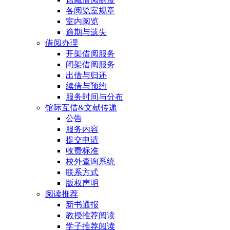
各阅览室规章
室内阅览
逾期与遗失
借阅办理
开架借阅服务
闭架借阅服务
出借与归还
续借与预约
服务时间与分布
馆际互借&文献传递
公告
服务内容
提交申请
收费标准
校外查询系统
联系方式
版权声明
阅读推荐
新书通报
教授推荐阅读
学子推荐阅读