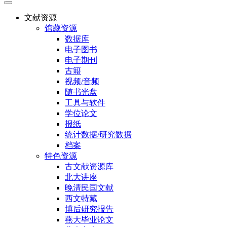
文献资源
馆藏资源
数据库
电子图书
电子期刊
古籍
视频/音频
随书光盘
工具与软件
学位论文
报纸
统计数据/研究数据
档案
特色资源
古文献资源库
北大讲座
晚清民国文献
西文特藏
博后研究报告
燕大毕业论文