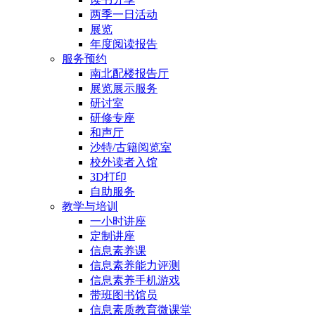
两季一日活动
展览
年度阅读报告
服务预约
南北配楼报告厅
展览展示服务
研讨室
研修专座
和声厅
沙特/古籍阅览室
校外读者入馆
3D打印
自助服务
教学与培训
一小时讲座
定制讲座
信息素养课
信息素养能力评测
信息素养手机游戏
带班图书馆员
信息素质教育微课堂