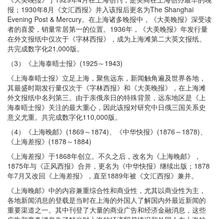
报；1930年8月《文汇西报》并入该报后更名为The Shanghai
Evening Post & Mercury。在上海诸多晚报中，《大美晚报》深受读
者的喜爱，销量常居第一的位置。1936年，《大美晚报》年发行量
在外文报纸中仅次于《字林西报》，成为上海滩第二大英文报纸。
共完成数字化21,000版。
（3）《上海泰晤士报》(1925～1943)
《上海泰晤士报》立足上海，聚焦远东，新闻触角遍及世界各地，
其最盛时期发行量仅次于《字林西报》和《大美晚报》，在上海滩
外文报纸中名列第三。由于亲俄亲日的特殊背景，远东地区是《上
海泰晤士报》关注的最大重心，因此该报对研究中日俄三国关系史
意义尤重。共完成数字化110,000版。
（4）《上海晚邮》(1869～1874)、《中华快报》(1876～1878)、
《上海差报》(1878～1884)
《上海差报》于1868年创立。不久之后，改名为《上海晚邮》，
1875年与《正风西报》合并，更名为《中华快报》继续出版；1878
年7月又改回《上海差报》，直至1889年被《文汇西报》兼并。
《上海晚邮》中的内容兼重综合性和商业性，尤其以商业性为主，
各地新闻消息的登载是当时在上海的外国人了解国内外最近新闻的
重要渠道之一。其中刊登了大量的商业广告和经济金融消息，这些