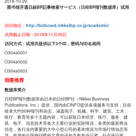
2018-10-29
图书馆开通日経BP記事検索サービス（日经BP报刊数据库）试用
访问地址
：
http://bizboard.nikkeibp.co.jp/academic/
试用截止日期：2018年11月30日
访问方式：试用共提供以下3个ID，密码与ID名相同
O304a0001
O304a0002
O304a0003
我要推荐
数据库简介
日经BP报刊数据库由日本的日经BP社（Nikkei Business
Publications, Inc.）提供，国内由CINFO提供各项服务与支持，目前
收录大约50种报刊和杂志，涵盖电子、机械、科学、建筑、土木、
医疗、教育等多个主题内容，可以获取日本经济、医疗、服务、建
筑、电子、信息技术等各大主要行业的实际情况，各类的最新商业
信息，各行业内重要的大中小型公司的基本情况与市场行情动态等
等，收录的出版物刊载的文章中还包含有专业记者、社会评论家、