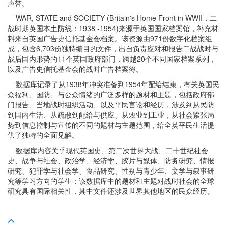
声誉。
WAR, STATE and SOCIETY (Britain's Home Front in WWII，二
战时期英国本土防线：1938 -1954)来源于英国国家档案馆，补充材
料来自英国广告史信托基金会档案。该资源由971份数字化档案组
成，包含6,703份独特编目的文件，出自负责应对和报告二战战时与
战后国内形势的11个英国政府部门，跨越20个不同国家档案系列，
以及广告史信托基金会的战时广告档案簿。
数据库记录了从1938年冲突准备到1954年配给结束，有关英国民
众福利、国防、与公众情绪的广泛多样的题材和主题，包括政府部
门报告、当地战时组织活动、以及平民言论和经历，涉及到从民防
到国内生活、从疏散到配给与供应、从农业到工业，从社会紧张局
势到信息控制与宣传的不同的题材与主题范围，给全英平民生活提
供了独特的全面见解。
数据库内容关乎现代英国史、第二次世界大战、二十世纪社会
史、战争与社会、政治学、经济学、胶片与媒体、防务研究、情报
研究、犯罪学与社会学、食品研究、性别与青少年、文学与叙事研
究等学习方向的学生；该数据库中的题材和主题对战时社会的全球
研究具有国际相关性，其中文件还涉及世界其他地区的民众经历。