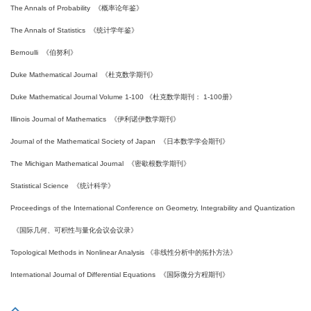
The Annals of Probability
《概率论年鉴》
The Annals of Statistics
《统计学年鉴》
Bernoulli
《伯努利》
Duke Mathematical Journal
《杜克数学期刊》
Duke Mathematical Journal Volume 1-100
《杜克数学期刊： 1-100册》
Illinois Journal of Mathematics
《伊利诺伊数学期刊》
Journal of the Mathematical Society of Japan
《日本数学学会期刊》
The Michigan Mathematical Journal
《密歇根数学期刊》
Statistical Science
《统计科学》
Proceedings of the International Conference on Geometry, Integrability and Quantization
《国际几何、可积性与量化会议会议录》
Topological Methods in Nonlinear Analysis
《非线性分析中的拓扑方法》
International Journal of Differential Equations
《国际微分方程期刊》