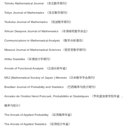
Tohoku Mathematical Journal
《东北数学期刊》
Tokyo Journal of Mathematics
《东京数学期刊》
Tsukuba Journal of Mathematics
《筑波数学期刊》
African Diaspora Journal of Mathematics
《非洲移民数学杂志》
Communications in Mathematical Analysis
《数学分析通讯》
Missouri Journal of Mathematical Sciences
《密苏里数学期刊》
Afrika Statistika
《非洲统计学期刊》
Annals of Functional Analysis
《泛函分析年鉴》
MSJ (Mathematical Society of Japan ) Memoirs
《日本数学学会期刊》
Brazilian Journal of Probability and Statistics
《巴西概率与统计期刊》
Annales de l'Institut Henri Poincaré, Probabilités et Statistiques
《亨利庞加莱学院年鉴 ，
概率与统计》
The Annals of Applied Probability
《应用概率年鉴》
The Annals of Applied Statistics
《应用统计年鉴》