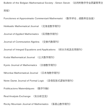
Bulletin of the Belgian Mathematical Society - Simon Stevin
《比利时数学学会西蒙斯蒂文
简报》
Functiones et Approximatio Commentarii Mathematici
《数学评论，函数和近似值》
Hokkaido Mathematical Journal
《北海道数学期刊》
Journal of Applied Mathematics
《应用数学期刊》
Journal of Commutative Algebra
《交换代数期刊》
Journal of Integral Equations and Applications
《积分方程及应用期刊》
Kodai Mathematical Journal
《公大数学期刊》
Kyoto Journal of Mathematics
《京都数学期刊》
Nihonkai Mathematical Journal
《日本海数学期刊》
Notre Dame Journal of Formal Logic
《圣母院形式逻辑学期刊》
Publicacions Matemàtiques
《数学刊物》
Real Analysis Exchange
《实分析交流》
Rocky Mountain Journal of Mathematics
《落基山数学期刊》