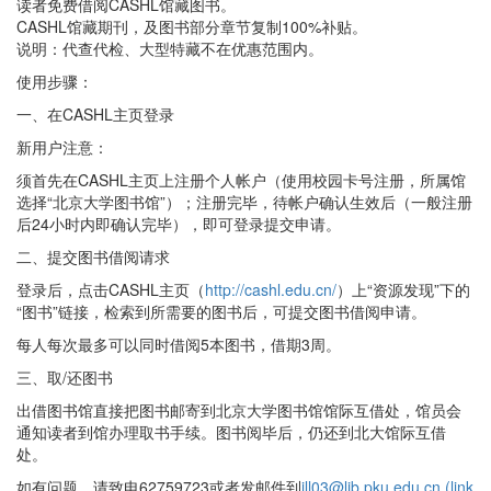
读者免费借阅CASHL馆藏图书。
CASHL馆藏期刊，及图书部分章节复制100%补贴。
说明：代查代检、大型特藏不在优惠范围内。
使用步骤：
一、在CASHL主页登录
新用户注意：
须首先在CASHL主页上注册个人帐户（使用校园卡号注册，所属馆
选择“北京大学图书馆”）；注册完毕，待帐户确认生效后（一般注册
后24小时内即确认完毕），即可登录提交申请。
二、提交图书借阅请求
登录后，点击CASHL主页（
http://cashl.edu.cn/
）上“资源发现”下的
“图书”链接，检索到所需要的图书后，可提交图书借阅申请。
每人每次最多可以同时借阅5本图书，借期3周。
三、取/还图书
出借图书馆直接把图书邮寄到北京大学图书馆馆际互借处，馆员会
通知读者到馆办理取书手续。图书阅毕后，仍还到北大馆际互借
处。
如有问题，请致电62759723或者发邮件到
ill03@lib.pku.edu.cn
(link