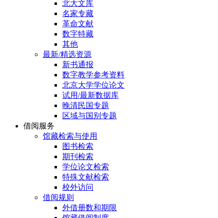
北大文库
名家专藏
革命文献
数字特藏
其他
最新/精选资源
新书通报
数字教学参考资料
北京大学学位论文
试用/最新数据库
晚清民国专题
区域与国别专题
借阅服务
馆藏检索与使用
图书检索
期刊检索
学位论文检索
特殊文献检索
校外访问
借阅规则
外借册数和期限
馆藏借阅制度