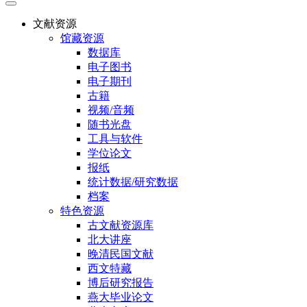
文献资源
馆藏资源
数据库
电子图书
电子期刊
古籍
视频/音频
随书光盘
工具与软件
学位论文
报纸
统计数据/研究数据
档案
特色资源
古文献资源库
北大讲座
晚清民国文献
西文特藏
博后研究报告
燕大毕业论文