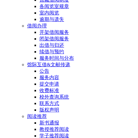
各阅览室规章
室内阅览
逾期与遗失
借阅办理
开架借阅服务
闭架借阅服务
出借与归还
续借与预约
服务时间与分布
馆际互借&文献传递
公告
服务内容
提交申请
收费标准
校外查询系统
联系方式
版权声明
阅读推荐
新书通报
教授推荐阅读
学子推荐阅读