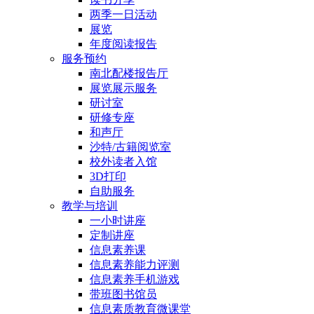
两季一日活动
展览
年度阅读报告
服务预约
南北配楼报告厅
展览展示服务
研讨室
研修专座
和声厅
沙特/古籍阅览室
校外读者入馆
3D打印
自助服务
教学与培训
一小时讲座
定制讲座
信息素养课
信息素养能力评测
信息素养手机游戏
带班图书馆员
信息素质教育微课堂