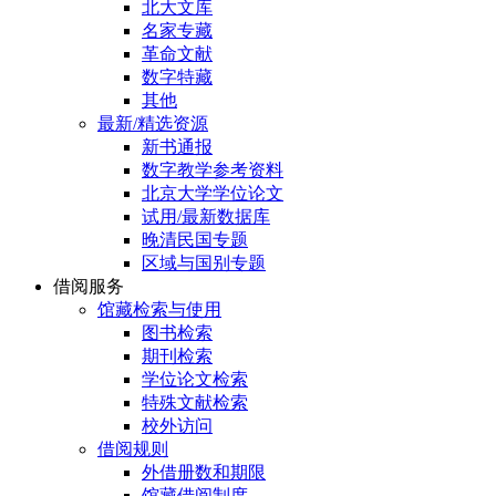
北大文库
名家专藏
革命文献
数字特藏
其他
最新/精选资源
新书通报
数字教学参考资料
北京大学学位论文
试用/最新数据库
晚清民国专题
区域与国别专题
借阅服务
馆藏检索与使用
图书检索
期刊检索
学位论文检索
特殊文献检索
校外访问
借阅规则
外借册数和期限
馆藏借阅制度