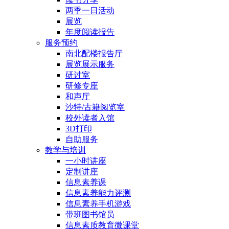
两季一日活动
展览
年度阅读报告
服务预约
南北配楼报告厅
展览展示服务
研讨室
研修专座
和声厅
沙特/古籍阅览室
校外读者入馆
3D打印
自助服务
教学与培训
一小时讲座
定制讲座
信息素养课
信息素养能力评测
信息素养手机游戏
带班图书馆员
信息素质教育微课堂