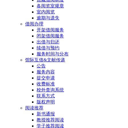
各阅览室规章
室内阅览
逾期与遗失
借阅办理
开架借阅服务
闭架借阅服务
出借与归还
续借与预约
服务时间与分布
馆际互借&文献传递
公告
服务内容
提交申请
收费标准
校外查询系统
联系方式
版权声明
阅读推荐
新书通报
教授推荐阅读
学子推荐阅读