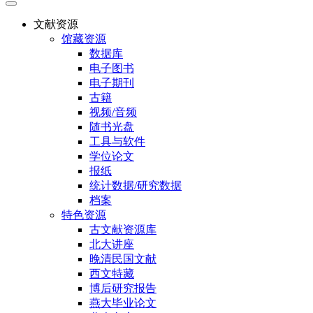
文献资源
馆藏资源
数据库
电子图书
电子期刊
古籍
视频/音频
随书光盘
工具与软件
学位论文
报纸
统计数据/研究数据
档案
特色资源
古文献资源库
北大讲座
晚清民国文献
西文特藏
博后研究报告
燕大毕业论文