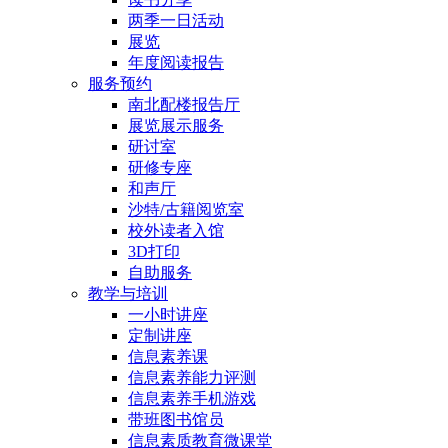
两季一日活动
展览
年度阅读报告
服务预约
南北配楼报告厅
展览展示服务
研讨室
研修专座
和声厅
沙特/古籍阅览室
校外读者入馆
3D打印
自助服务
教学与培训
一小时讲座
定制讲座
信息素养课
信息素养能力评测
信息素养手机游戏
带班图书馆员
信息素质教育微课堂