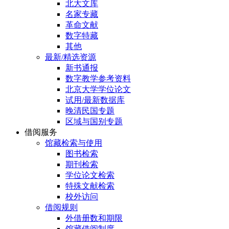
北大文库
名家专藏
革命文献
数字特藏
其他
最新/精选资源
新书通报
数字教学参考资料
北京大学学位论文
试用/最新数据库
晚清民国专题
区域与国别专题
借阅服务
馆藏检索与使用
图书检索
期刊检索
学位论文检索
特殊文献检索
校外访问
借阅规则
外借册数和期限
馆藏借阅制度