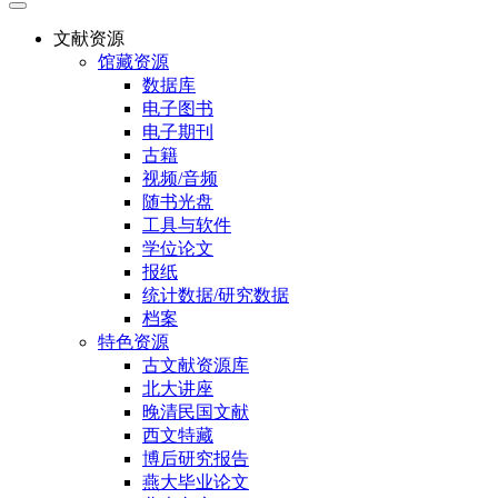
文献资源
馆藏资源
数据库
电子图书
电子期刊
古籍
视频/音频
随书光盘
工具与软件
学位论文
报纸
统计数据/研究数据
档案
特色资源
古文献资源库
北大讲座
晚清民国文献
西文特藏
博后研究报告
燕大毕业论文