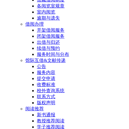
各阅览室规章
室内阅览
逾期与遗失
借阅办理
开架借阅服务
闭架借阅服务
出借与归还
续借与预约
服务时间与分布
馆际互借&文献传递
公告
服务内容
提交申请
收费标准
校外查询系统
联系方式
版权声明
阅读推荐
新书通报
教授推荐阅读
学子推荐阅读