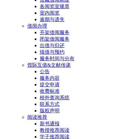
各阅览室规章
室内阅览
逾期与遗失
借阅办理
开架借阅服务
闭架借阅服务
出借与归还
续借与预约
服务时间与分布
馆际互借&文献传递
公告
服务内容
提交申请
收费标准
校外查询系统
联系方式
版权声明
阅读推荐
新书通报
教授推荐阅读
学子推荐阅读