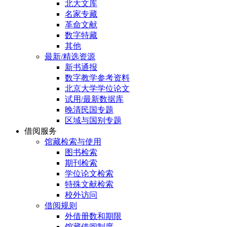
北大文库
名家专藏
革命文献
数字特藏
其他
最新/精选资源
新书通报
数字教学参考资料
北京大学学位论文
试用/最新数据库
晚清民国专题
区域与国别专题
借阅服务
馆藏检索与使用
图书检索
期刊检索
学位论文检索
特殊文献检索
校外访问
借阅规则
外借册数和期限
馆藏借阅制度