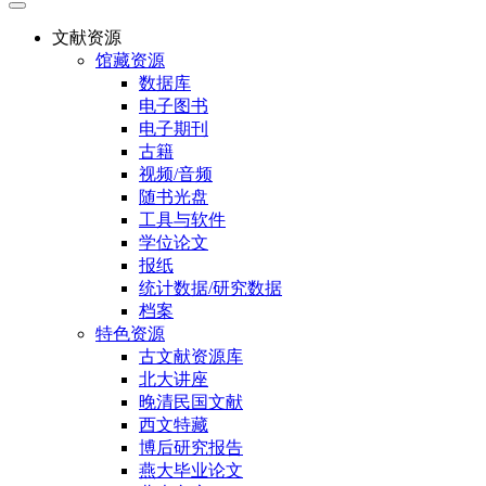
文献资源
馆藏资源
数据库
电子图书
电子期刊
古籍
视频/音频
随书光盘
工具与软件
学位论文
报纸
统计数据/研究数据
档案
特色资源
古文献资源库
北大讲座
晚清民国文献
西文特藏
博后研究报告
燕大毕业论文