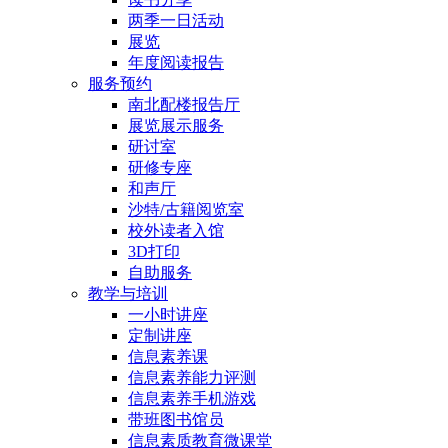
两季一日活动
展览
年度阅读报告
服务预约
南北配楼报告厅
展览展示服务
研讨室
研修专座
和声厅
沙特/古籍阅览室
校外读者入馆
3D打印
自助服务
教学与培训
一小时讲座
定制讲座
信息素养课
信息素养能力评测
信息素养手机游戏
带班图书馆员
信息素质教育微课堂