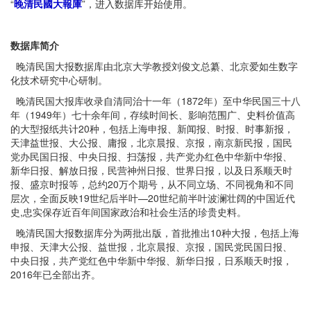
“
晚清民國大報庫
”，进入数据库开始使用。
数据库简介
晚清民国大报数据库由北京大学教授刘俊文总纂、北京爱如生数字
化技术研究中心研制。
晚清民国大报库收录自清同治十一年（1872年）至中华民国三十八
年（1949年）七十余年间，存续时间长、影响范围广、史料价值高
的大型报纸共计20种，包括上海申报、新闻报、时报、时事新报，
天津益世报、大公报、庸报，北京晨报、京报，南京新民报，国民
党办民国日报、中央日报、扫荡报，共产党办红色中华新中华报、
新华日报、解放日报，民营神州日报、世界日报，以及日系顺天时
报、盛京时报等，总约20万个期号，从不同立场、不同视角和不同
层次，全面反映19世纪后半叶—20世纪前半叶波澜壮阔的中国近代
史,忠实保存近百年间国家政治和社会生活的珍贵史料。
晚清民国大报数据库分为两批出版，首批推出10种大报，包括上海
申报、天津大公报、益世报，北京晨报、京报，国民党民国日报、
中央日报，共产党红色中华新中华报、新华日报，日系顺天时报，
2016年已全部出齐。