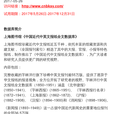
2017-05-26
访问链接：
http://www.cnbksy.com/
试用期限：2017年5月26日-2017年12月31日
数据库简介
上海图书馆《中国近代中英文报纸全文数据库》
上海图书馆珍藏近代中文报纸近五千种，依托丰富的馆藏资源和共
建文献，《全国报刊索引》精选了其中的大报、官报、小报等特色
报纸，制作推出了《中国近代中文报纸全文数据库》，为广大读者
和研究人员提供更广阔的研究视野。
内容包括：
完整收藏的字林洋行旗下珍稀中英文报刊逾55万版。提供了迥异于
华文报纸的报道视角，全方位开拓了研究者的视野。字林洋行中英
文报纸全文数据库（1850~1951）涵盖 《北华捷报》
(1850~1941)、《字林西报》(1865~1951)、 《字林西报行名录》
(1872~1941)、《上海新报》(1862~1872)、《沪报》
(1882~1908)、《汉报》(1894~1900)和《消闲报》 (1898~1906)。
《新闻报 (1893~1949)》这一占据中国近代新闻史的重要地位报刊
的全部36.5万版。