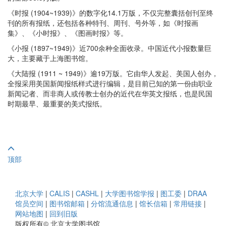
《时报 (1904~1939)》的数字化14.1万版，不仅完整囊括创刊至终
刊的所有报纸，还包括各种特刊、周刊、号外等，如《时报画
集》、《小时报》、《图画时报》等。
《小报 (1897~1949)》近700余种全面收录。中国近代小报数量巨
大，主要藏于上海图书馆。
《大陆报 (1911 ~ 1949)》逾19万版。它由华人发起、美国人创办，
全报采用美国新闻报纸样式进行编辑，是目前已知的第一份由职业
新闻记者、而非商人或传教士创办的近代在华英文报纸，也是民国
时期最早、最重要的美式报纸。
顶部
北京大学
|
CALIS
|
CASHL
|
大学图书馆学报
|
图工委
|
DRAA
馆员空间
|
图书馆邮箱
|
分馆流通信息
|
馆长信箱
|
常用链接
|
网站地图
|
回到旧版
版权所有© 北京大学图书馆