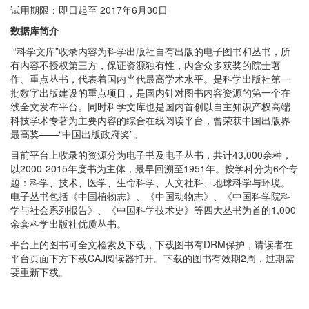
试用期限：即日起至 2017年6月30日
数据库简介
“科学文库”收录内容为科学出版社自有出版的电子图书和丛书，所
有内容不授权第三方，保证资源独有性，内含众多获奖的院士著
作、重点丛书，代表着国内当代最高学术水平。是科学出版社第一
批数字出版建设的重点项目，是国内针对图书内容资源的第一个在
线全文发布平台。同时科学文库也是国内首创以自主知识产权高端
科技学术专著为主要内容的综合在线阅读平台，曾荣获中国出版界
最高奖——“中国出版政府奖”。
目前平台上收录的资源分为电子书及电子丛书，共计43,000余种，
以2000-2015年度书为主体，最早回溯至1951年。按学科分为6个专
题：科学、技术、医学、生命科学、人文社科、地球科学与环境。
电子丛书包括《中国植物志》、《中国动物志》、《中国科学院科
学与社会系列报告》、《中国科学技术史》等四大丛书为首的1,000
余套科学出版社优质丛书。
平台上的图书可全文检索及下载，下载图书有DRM保护，请读者在
平台页面下方下载CAJ阅读器打开。下载的图书有效期2周，过期需
要重新下载。