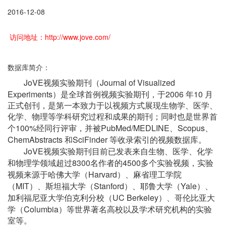
2016-12-08
访问地址：http://www.jove.com/
数据库简介：
JoVE
Journal of Visualized
视频实验期刊（
Experiments
2006
10
）是全球首例视频实验期刊，于
年
月
正式创刊，是第一本致力于以视频方式展现生物学、医学、
化学、物理等学科研究过程和成果的期刊；同时也是世界首
100%
PubMed/MEDLINE
Scopus
个
经同行评审，并被
、
、
ChemAbstracts
SciFinder
和
等收录索引的视频数据库。
JoVE
视频实验期刊目前已发表来自生物、医学、化学
8300
4500
和物理学领域超过
名作者的
多个实验视频，实验
Harvard
视频来源于哈佛大学（
）、麻省理工学院
MIT
Stanford
Yale
（
）、斯坦福大学（
）、耶鲁大学（
）、
UC Berkeley
加利福尼亚大学伯克利分校（
）、哥伦比亚大
Columbia
学（
）等世界著名高校以及学术研究机构的实验
室等。