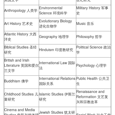
Environmental
Military History 军事
Anthropology 人类学
Science 环境科学
史
Evolutionary Biology
Art History 艺术史
Music 音乐
进化生物学
Atlantic History 大西
Geography 地理学
Philosophy 哲学
洋史
Biblical Studies 圣经
Political Science 政治
Hinduism 印度教研究
研究
学
British and Irish
International Law 国际
Literature 英国和爱尔
Psychology 心理学
法
兰文学
International Relations
Public Health 公共卫
Buddhism 佛学
国际关系
生
Renaissance and
Childhood Studies 儿
Islamic Studies 伊斯兰
Reformation 文艺复
童研究
研究
兴和宗教改革
Cinema and Media
Jewish Studies 犹太研
Studies 电影与媒体研
Social Work 社会工作