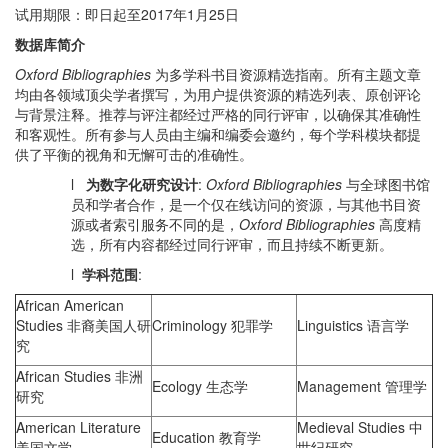
试用期限：即日起至2017年1月25日
数据库简介
Oxford Bibliographies
为多学科书目资源精选指南。所有主题文章
均由各领域顶尖学者撰写，为用户提供资源的精选列表、原创评论
与背景注释。推荐与评注都经过严格的同行评审，以确保其准确性
和客观性。所有参与人员由主编和编委会邀约，每个学科模块都提
供了平衡的视角和无懈可击的准确性。
l
为数字化研究设计
:
Oxford Bibliographies
与全球图书馆
员和学者合作，是一个仅在线访问的资源，与其他书目资
源或者索引服务不同的是，
Oxford Bibliographies
高度精
选，所有内容都经过同行评审，而且持续不断更新。
l
学科范围
:
African American
Studies 非裔美国人研
Criminology 犯罪学
Linguistics 语言学
究
African Studies 非洲
Ecology 生态学
Management 管理学
研究
American Literature
Medieval Studies 中
Education 教育学
美国文学
世纪研究