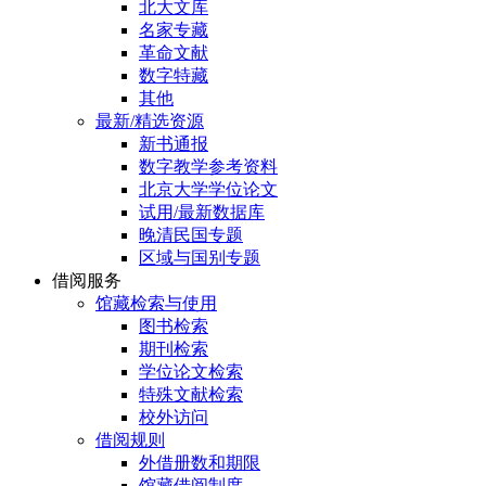
北大文库
名家专藏
革命文献
数字特藏
其他
最新/精选资源
新书通报
数字教学参考资料
北京大学学位论文
试用/最新数据库
晚清民国专题
区域与国别专题
借阅服务
馆藏检索与使用
图书检索
期刊检索
学位论文检索
特殊文献检索
校外访问
借阅规则
外借册数和期限
馆藏借阅制度