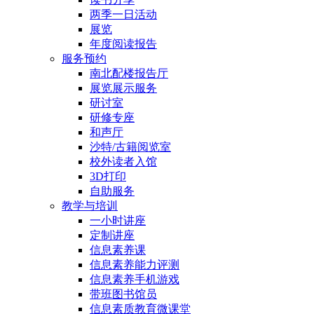
两季一日活动
展览
年度阅读报告
服务预约
南北配楼报告厅
展览展示服务
研讨室
研修专座
和声厅
沙特/古籍阅览室
校外读者入馆
3D打印
自助服务
教学与培训
一小时讲座
定制讲座
信息素养课
信息素养能力评测
信息素养手机游戏
带班图书馆员
信息素质教育微课堂