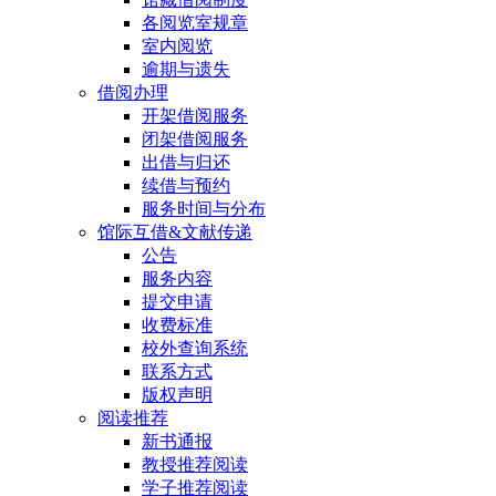
各阅览室规章
室内阅览
逾期与遗失
借阅办理
开架借阅服务
闭架借阅服务
出借与归还
续借与预约
服务时间与分布
馆际互借&文献传递
公告
服务内容
提交申请
收费标准
校外查询系统
联系方式
版权声明
阅读推荐
新书通报
教授推荐阅读
学子推荐阅读