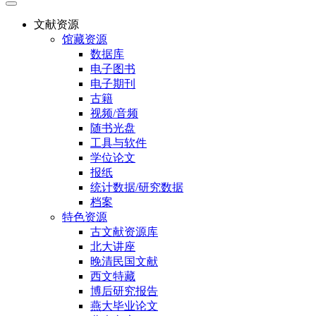
文献资源
馆藏资源
数据库
电子图书
电子期刊
古籍
视频/音频
随书光盘
工具与软件
学位论文
报纸
统计数据/研究数据
档案
特色资源
古文献资源库
北大讲座
晚清民国文献
西文特藏
博后研究报告
燕大毕业论文