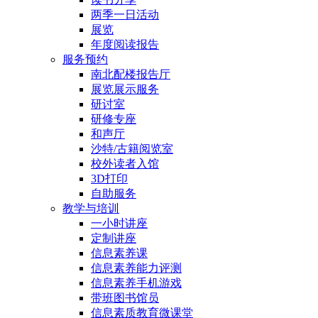
两季一日活动
展览
年度阅读报告
服务预约
南北配楼报告厅
展览展示服务
研讨室
研修专座
和声厅
沙特/古籍阅览室
校外读者入馆
3D打印
自助服务
教学与培训
一小时讲座
定制讲座
信息素养课
信息素养能力评测
信息素养手机游戏
带班图书馆员
信息素质教育微课堂