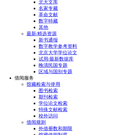
北大文库
名家专藏
革命文献
数字特藏
其他
最新/精选资源
新书通报
数字教学参考资料
北京大学学位论文
试用/最新数据库
晚清民国专题
区域与国别专题
借阅服务
馆藏检索与使用
图书检索
期刊检索
学位论文检索
特殊文献检索
校外访问
借阅规则
外借册数和期限
馆藏借阅制度