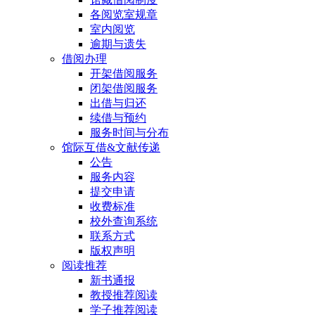
各阅览室规章
室内阅览
逾期与遗失
借阅办理
开架借阅服务
闭架借阅服务
出借与归还
续借与预约
服务时间与分布
馆际互借&文献传递
公告
服务内容
提交申请
收费标准
校外查询系统
联系方式
版权声明
阅读推荐
新书通报
教授推荐阅读
学子推荐阅读