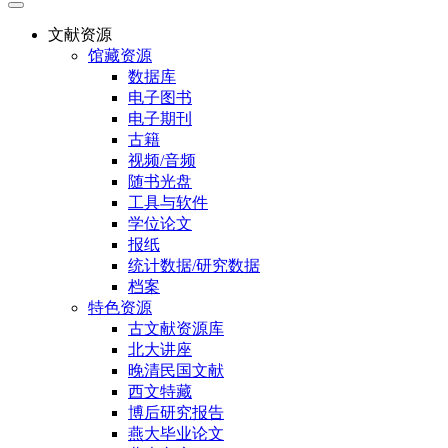
文献资源
馆藏资源
数据库
电子图书
电子期刊
古籍
视频/音频
随书光盘
工具与软件
学位论文
报纸
统计数据/研究数据
档案
特色资源
古文献资源库
北大讲座
晚清民国文献
西文特藏
博后研究报告
燕大毕业论文