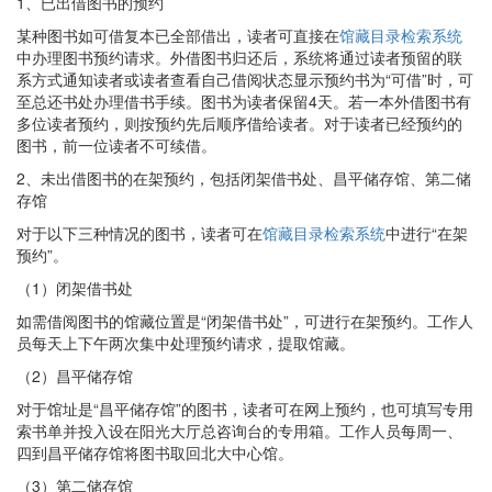
1、已出借图书的预约
某种图书如可借复本已全部借出，读者可直接在
馆藏目录检索系统
中办理图书预约请求。外借图书归还后，系统将通过读者预留的联
系方式通知读者或读者查看自己借阅状态显示预约书为“可借”时，可
至总还书处办理借书手续。图书为读者保留4天。若一本外借图书有
多位读者预约，则按预约先后顺序借给读者。对于读者已经预约的
图书，前一位读者不可续借。
2、未出借图书的在架预约，包括闭架借书处、昌平储存馆、第二储
存馆
对于以下三种情况的图书，读者可在
馆藏目录检索系统
中进行“在架
预约”。
（1）闭架借书处
如需借阅图书的馆藏位置是“闭架借书处”，可进行在架预约。工作人
员每天上下午两次集中处理预约请求，提取馆藏。
（2）昌平储存馆
对于馆址是“昌平储存馆”的图书，读者可在网上预约，也可填写专用
索书单并投入设在阳光大厅总咨询台的专用箱。工作人员每周一、
四到昌平储存馆将图书取回北大中心馆。
（3）第二储存馆