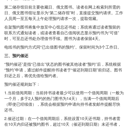
第二储存馆目前主要收藏日、俄文图书。读者在网上检索到所需的
日、俄文图书馆址显示为“第二储存馆”时，直接提交预约请求。工作
人员周一至五每天上午处理预约请求一次，提取馆藏。
在架预约图书将集中放至中心馆总还书处；系统将通过读者预留的
联系方式通知读者，或读者查看自己借阅状态显示预约书为“可借”
时，可至总还书处办理借书手续。图书为读者保留4天。
电纸书的预约方式同“已出借图书的预约”。保留时间为3个工作日。
三、预约催还
“预约催还”是指“已借出”状态的图书被其他读者“预约”后，系统根据
“预约”申请，通过邮件提醒持书读者于“催还到期日期”前归还。图书
归还之后，将优先借给预约者。
预约催还规则如下：
1.当前借阅周期：当前持书读者最少可以使用一个借阅周期（一般为
一个月，多于2人预约的热门图书为14天），当满一个借阅周期后
（即使已经续借），系统会根据预约申请向持书者发邮件提醒尽快
还书。
2.催还过期：在一个借阅周期后，系统设置10天还书期，持书者需
在10天内归还被预约图书，超过10天（催还到期日期）未还书者，