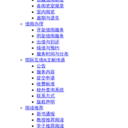
各阅览室规章
室内阅览
逾期与遗失
借阅办理
开架借阅服务
闭架借阅服务
出借与归还
续借与预约
服务时间与分布
馆际互借&文献传递
公告
服务内容
提交申请
收费标准
校外查询系统
联系方式
版权声明
阅读推荐
新书通报
教授推荐阅读
学子推荐阅读