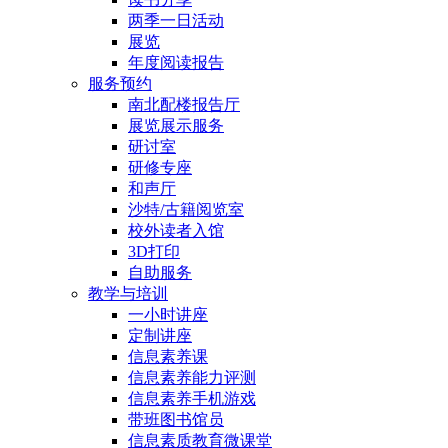
两季一日活动
展览
年度阅读报告
服务预约
南北配楼报告厅
展览展示服务
研讨室
研修专座
和声厅
沙特/古籍阅览室
校外读者入馆
3D打印
自助服务
教学与培训
一小时讲座
定制讲座
信息素养课
信息素养能力评测
信息素养手机游戏
带班图书馆员
信息素质教育微课堂