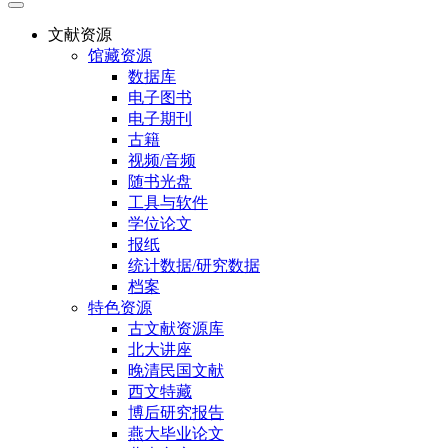
文献资源
馆藏资源
数据库
电子图书
电子期刊
古籍
视频/音频
随书光盘
工具与软件
学位论文
报纸
统计数据/研究数据
档案
特色资源
古文献资源库
北大讲座
晚清民国文献
西文特藏
博后研究报告
燕大毕业论文