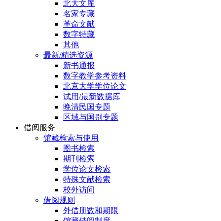
北大文库
名家专藏
革命文献
数字特藏
其他
最新/精选资源
新书通报
数字教学参考资料
北京大学学位论文
试用/最新数据库
晚清民国专题
区域与国别专题
借阅服务
馆藏检索与使用
图书检索
期刊检索
学位论文检索
特殊文献检索
校外访问
借阅规则
外借册数和期限
馆藏借阅制度