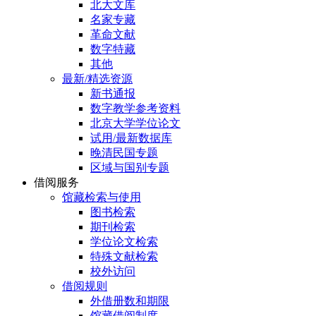
北大文库
名家专藏
革命文献
数字特藏
其他
最新/精选资源
新书通报
数字教学参考资料
北京大学学位论文
试用/最新数据库
晚清民国专题
区域与国别专题
借阅服务
馆藏检索与使用
图书检索
期刊检索
学位论文检索
特殊文献检索
校外访问
借阅规则
外借册数和期限
馆藏借阅制度