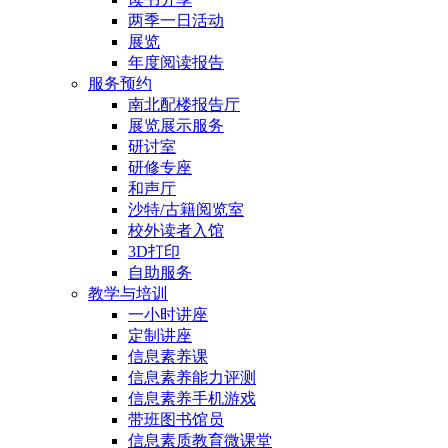
两季一日活动
展览
年度阅读报告
服务预约
南北配楼报告厅
展览展示服务
研讨室
研修专座
和声厅
沙特/古籍阅览室
校外读者入馆
3D打印
自助服务
教学与培训
一小时讲座
定制讲座
信息素养课
信息素养能力评测
信息素养手机游戏
带班图书馆员
信息素质教育微课堂