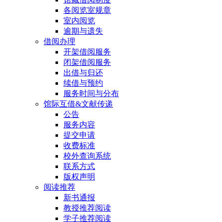
各阅览室规章
室内阅览
逾期与遗失
借阅办理
开架借阅服务
闭架借阅服务
出借与归还
续借与预约
服务时间与分布
馆际互借&文献传递
公告
服务内容
提交申请
收费标准
校外查询系统
联系方式
版权声明
阅读推荐
新书通报
教授推荐阅读
学子推荐阅读