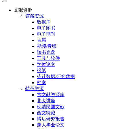
文献资源
馆藏资源
数据库
电子图书
电子期刊
古籍
视频/音频
随书光盘
工具与软件
学位论文
报纸
统计数据/研究数据
档案
特色资源
古文献资源库
北大讲座
晚清民国文献
西文特藏
博后研究报告
燕大毕业论文