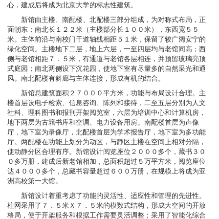
心，建成后将成为北京大学的标志性建筑。
新馆由主楼、南配楼、北配楼三部分组成，为对称式布局，正
面朝东；南北长１２２米（主楼部分长１００米），东西宽５５
米。主体前沿与南校门干道轴线相距５１米，保留了较广阔安宁的
绿化空间。主楼地下二层，地上六层，一至四层均与老馆同高；西
侧与老馆相距７．５米，有通道与老馆各层相连，并预留玻璃亮顶
式庭园；南北两侧设下沉花园，使地下室有尽量多的自然采光和通
风。南北配楼有斜廊与主体连接，形成有机的结合。
新馆总建筑面积２７０００平方米，功能与布局设计合理。主
楼首层设电子检索、信息咨询、陈列和接待，二至五层分别为人文
社科、理科图书和报刊开架阅览室，六层为培训中心和计算机房，
地下两层为古籍书库和空调、电力设备用房。南配楼首层为声像
厅，地下室为录像厅，北配楼首层为学术报告厅，地下室为多功能
厅。两配楼在功能上划分为动区，与静区主楼在空间上相对分隔，
使动静分区合理有序。新馆设计阅览座位２０００多个，藏书３０
０多万册，建成后新老馆相加，总面积超过５万平方米，阅览座位
达４０００多个，总藏书容量超过６００万册，在规模上将成为亚
洲高校第一大馆。
新馆设计着重考虑了功能的灵活性、适应性和管理的先进性。
柱网采用了７．５米Ｘ７．５米的模数式结构，形成大空间的开放
格局，便于开架服务和根据工作需要灵活调整；采用了智能化综合