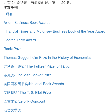
共有 24 条结果，当前页面显示第 1 - 20 条。
奖项类别
- 所有 -
Axiom Business Book Awards
Financial Times and McKinsey Business Book of the Year Award
George Terry Award
Ranki Prize
Thomas Guggenheim Prize in the History of Economics
普利策小说奖/ The Pulitzer Prize for Fiction
布克奖/ The Man Booker Prize
美国国家图书奖/National Book Awards
艾略特奖/ The T. S. Eliot Prize
龚古尔奖/Le prix Goncourt
老舍文学奖