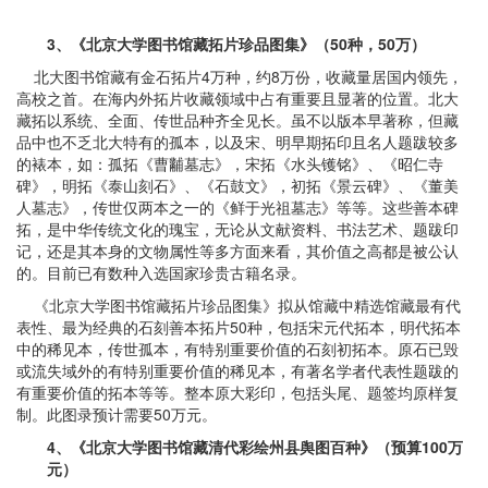
3、
《北京大学图书馆藏拓片珍品图集》（
50
种，
50
万）
北大图书馆藏有金石拓片4万种，约8万份，收藏量居国内领先，
高校之首。在海内外拓片收藏领域中占有重要且显著的位置。北大
藏拓以系统、全面、传世品种齐全见长。虽不以版本早著称，但藏
品中也不乏北大特有的孤本，以及宋、明早期拓印且名人题跋较多
的裱本，如：孤拓《曹黼墓志》，宋拓《水头镬铭》、《昭仁寺
碑》，明拓《泰山刻石》、《石鼓文》，初拓《景云碑》、《董美
人墓志》，传世仅两本之一的《鲜于光祖墓志》等等。这些善本碑
拓，是中华传统文化的瑰宝，无论从文献资料、书法艺术、题跋印
记，还是其本身的文物属性等多方面来看，其价值之高都是被公认
的。目前已有数种入选国家珍贵古籍名录。
《北京大学图书馆藏拓片珍品图集》拟从馆藏中精选馆藏最有代
表性、最为经典的石刻善本拓片50种，包括宋元代拓本，明代拓本
中的稀见本，传世孤本，有特别重要价值的石刻初拓本。原石已毁
或流失域外的有特别重要价值的稀见本，有著名学者代表性题跋的
有重要价值的拓本等等。整本原大彩印，包括头尾、题签均原样复
制。此图录预计需要50万元。
4、
《北京大学图书馆藏清代彩绘州县舆图百种》（预算
100
万
元）