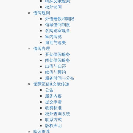
特殊文献检索
校外访问
借阅规则
外借册数和期限
馆藏借阅制度
各阅览室规章
室内阅览
逾期与遗失
借阅办理
开架借阅服务
闭架借阅服务
出借与归还
续借与预约
服务时间与分布
馆际互借&文献传递
公告
服务内容
提交申请
收费标准
校外查询系统
联系方式
版权声明
阅读推荐