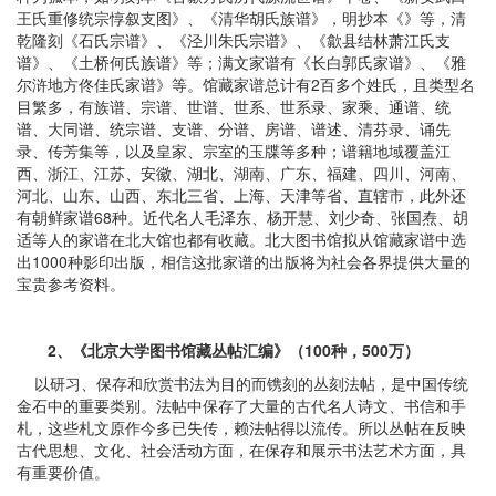
王氏重修统宗惇叙支图》、《清华胡氏族谱》，明抄本《》等，清
乾隆刻《石氏宗谱》、《泾川朱氏宗谱》、《歙县结林萧江氏支
谱》、《土桥何氏族谱》等；满文家谱有《长白郭氏家谱》、《雅
尔浒地方佟佳氏家谱》等。馆藏家谱总计有2百多个姓氏，且类型名
目繁多，有族谱、宗谱、世谱、世系、世系录、家乘、通谱、统
谱、大同谱、统宗谱、支谱、分谱、房谱、谱述、清芬录、诵先
录、传芳集等，以及皇家、宗室的玉牒等多种；谱籍地域覆盖江
西、浙江、江苏、安徽、湖北、湖南、广东、福建、四川、河南、
河北、山东、山西、东北三省、上海、天津等省、直辖市，此外还
有朝鲜家谱68种。近代名人毛泽东、杨开慧、刘少奇、张国焘、胡
适等人的家谱在北大馆也都有收藏。北大图书馆拟从馆藏家谱中选
出1000种影印出版，相信这批家谱的出版将为社会各界提供大量的
宝贵参考资料。
2、
《北京大学图书馆藏丛帖汇编》（100种，500万）
以研习、保存和欣赏书法为目的而镌刻的丛刻法帖，是中国传统
金石中的重要类别。法帖中保存了大量的古代名人诗文、书信和手
札，这些札文原作今多已失传，赖法帖得以流传。所以丛帖在反映
古代思想、文化、社会活动方面，在保存和展示书法艺术方面，具
有重要价值。