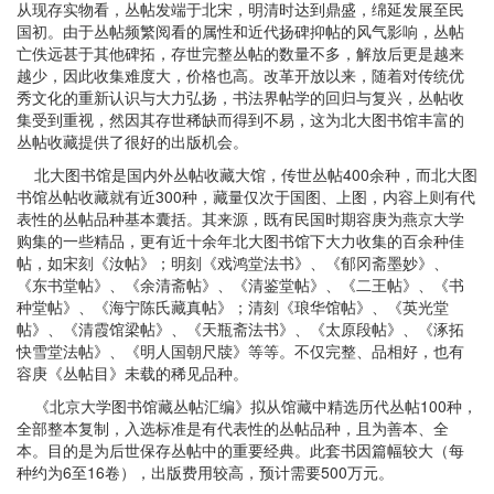
从现存实物看，丛帖发端于北宋，明清时达到鼎盛，绵延发展至民
国初。由于丛帖频繁阅看的属性和近代扬碑抑帖的风气影响，丛帖
亡佚远甚于其他碑拓，存世完整丛帖的数量不多，解放后更是越来
越少，因此收集难度大，价格也高。改革开放以来，随着对传统优
秀文化的重新认识与大力弘扬，书法界帖学的回归与复兴，丛帖收
集受到重视，然因其存世稀缺而得到不易，这为北大图书馆丰富的
丛帖收藏提供了很好的出版机会。
北大图书馆是国内外丛帖收藏大馆，传世丛帖400余种，而北大图
书馆丛帖收藏就有近300种，藏量仅次于国图、上图，内容上则有代
表性的丛帖品种基本囊括。其来源，既有民国时期容庚为燕京大学
购集的一些精品，更有近十余年北大图书馆下大力收集的百余种佳
帖，如宋刻《汝帖》；明刻《戏鸿堂法书》、《郁冈斋墨妙》、
《东书堂帖》、《余清斋帖》、《清鉴堂帖》、《二王帖》、《书
种堂帖》、《海宁陈氏藏真帖》；清刻《琅华馆帖》、《英光堂
帖》、《清霞馆梁帖》、《天瓶斋法书》、《太原段帖》、《涿拓
快雪堂法帖》、《明人国朝尺牍》等等。不仅完整、品相好，也有
容庚《丛帖目》未载的稀见品种。
《北京大学图书馆藏丛帖汇编》拟从馆藏中精选历代丛帖100种，
全部整本复制，入选标准是有代表性的丛帖品种，且为善本、全
本。目的是为后世保存丛帖中的重要经典。此套书因篇幅较大（每
种约为6至16卷），出版费用较高，预计需要500万元。