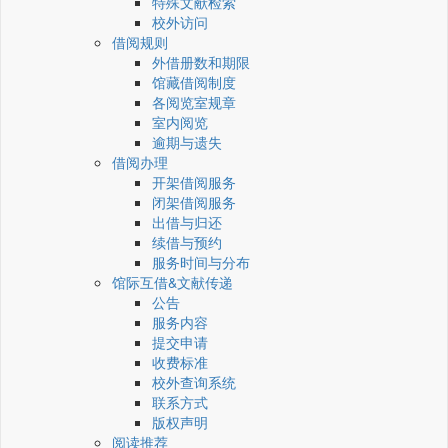
特殊文献检索
校外访问
借阅规则
外借册数和期限
馆藏借阅制度
各阅览室规章
室内阅览
逾期与遗失
借阅办理
开架借阅服务
闭架借阅服务
出借与归还
续借与预约
服务时间与分布
馆际互借&文献传递
公告
服务内容
提交申请
收费标准
校外查询系统
联系方式
版权声明
阅读推荐