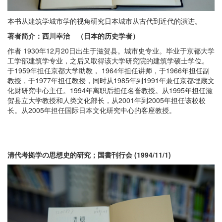
本书从建筑学城市学的视角研究日本城市从古代到近代的演进。
著者简介：西川幸治 （日本的历史学者）
作者 1930年12月20日出生于滋贺县。城市史专业。毕业于京都大学
工学部建筑学专业，之后又取得该大学研究院的建筑学硕士学位。
于1959年担任京都大学助教， 1964年担任讲师，于1966年担任副
教授，于1977年担任教授，同时从1985年到1991年兼任京都埋蔵文
化财研究中心主任。1994年离职后担任名誉教授。从1995年担任滋
贺县立大学教授和人类文化部长，从2001年到2005年担任该校校
长。从2005年担任国际日本文化研究中心的客座教授。
清代考拠学の思想史的研究；国書刊行会 (1994/11/1)