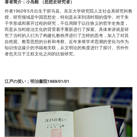
著者
简介：
小岛毅 （思想史研究者）
作者1962年5月出生于群马县。东京大学研究院人文社会系研究科教
授，研究领域是中国思想史，特别是从宋到清时期的儒学。对于朱
子学形成和展开过程的研究，不仅局限于以往狭义的哲学史角度，
而是从当时政治文化的背景着手重新进行了探索。具体来讲就是研
究了当时的人们为了构建礼教秩序进行了怎样的思考，加入了对其
自然观、教育思想的分析和考察。近年来将学术思潮的变化与作为
知识传达媒介的书籍相关联，从文明论的角度进行了探讨。另外作
者也关注于王权文化之间的比较研究。
江戸の笑い；明治書院
1989/01/01