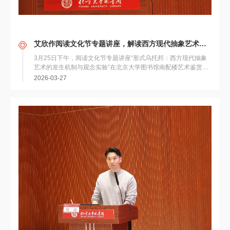
艾欣作阅读文化节专题讲座，解读西方现代抽象艺术的生成逻辑与观念转向
3月25日下午，阅读文化节专题讲座“形式乌托邦：西方现代抽象
艺术的发生机制与观念实验”在北京大学图书馆南配楼艺术鉴赏厅
举行。北京外国语大学俄语学院副教授艾欣应邀...
2026-03-27