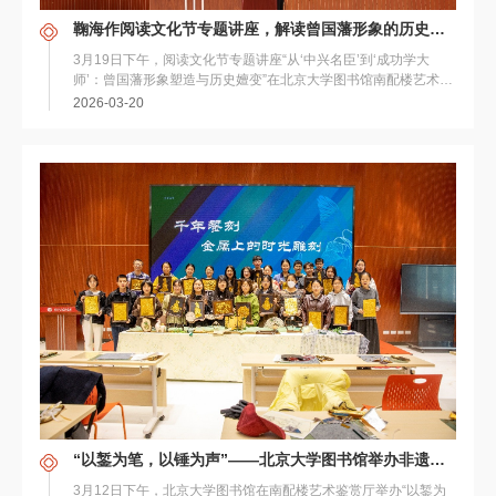
鞠海作阅读文化节专题讲座，解读曾国藩形象的历史嬗变
3月19日下午，阅读文化节专题讲座“从‘中兴名臣’到‘成功学大
师’：曾国藩形象塑造与历史嬗变”在北京大学图书馆南配楼艺术鉴
赏厅举行。本次活动由北京大学图书馆与后...
2026-03-20
“以錾为笔，以锤为声”——北京大学图书馆举办非遗錾刻手作体验活动
3月12日下午，北京大学图书馆在南配楼艺术鉴赏厅举办“以錾为