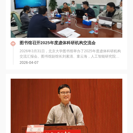
图书馆召开2025年度虚体科研机构交流会
2026年3月31日，北京大学图书馆举办了2025年度虚体科研机构
交流汇报会。图书馆副馆长刘素清、童云海，人工智能研究院博
雅学者、北大-灵初智能联合实验室首席科...
2026-04-07