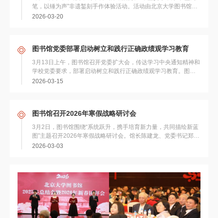
笔，以锤为声”非遗錾刻手作体验活动。活动由北京大学图书馆联
合北京橙艺科技有限公司共同开展，通过工艺讲...
2026-03-20
图书馆党委部署启动树立和践行正确政绩观学习教育
3月13日上午，图书馆召开党委扩大会，传达学习中央通知精神和
学校党委要求，部署启动树立和践行正确政绩观学习教育。图书
馆党政班子成员、党委委员和党支部书记参加会议...
2026-03-15
图书馆召开2026年寒假战略研讨会
3月2日，图书馆围绕“系统跃升，携手培育新力量，共同描绘新蓝
图”主题召开2026年寒假战略研讨会。馆长陈建龙、党委书记郑清
文等领导班子成员出席。 会议现场...
2026-03-03