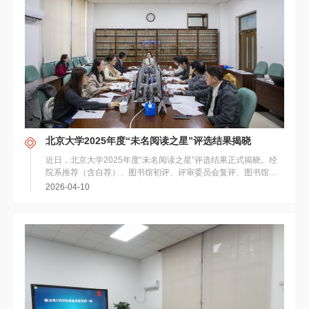
北京大学2025年度“未名阅读之星”评选结果揭晓
近日，北京大学2025年度“未名阅读之星”评选结果正式揭晓。经
院系推荐（含自荐）、图书馆初评、评审委员会复评、图书馆党
政联席会审议、公示等程序，最终10名同学获...
2026-04-10