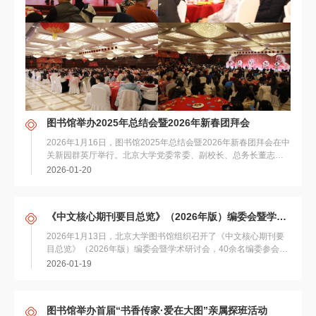
图书馆举办2025年总结会暨2026年新春团拜会
2026年1月16日，图书馆2025年总结会暨2026年新春团拜会在中
关新园群英厅举行。北京大学党委常委、副校长、总务长董志
勇，校务委员会副主任兼秘书长、工会主...
2026-01-20
《中文核心期刊要目总览》（2026年版）编委会暨学术研讨会顺利召开
2026年1月13日，北京大学图书馆组织召开了《中文核心期刊要
目总览》（2026年版）编委会暨学术研讨会，40余名编委参会，
共同围绕新一版《中文核心期刊要目总览...
2026-01-19
图书馆举办首届“书香传家·爱在大图”亲属探班活动