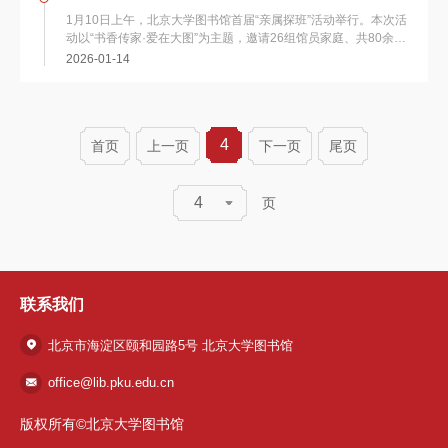
1月10日上午，北京大学图书馆首届“亲属探班”活动举行。本次活
动以“书香传家·爱在大图”为主题，邀请26组馆员家庭、共80余人
走进图书馆，近距离了解馆员工作日常...
2026-01-14
4
首页
上一页
下一页
尾页
4
页
联系我们
北京市海淀区颐和园路5号 北京大学图书馆
office@lib.pku.edu.cn
版权所有©北京大学图书馆