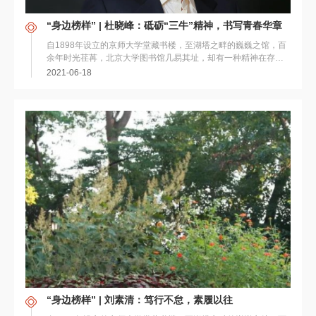
“身边榜样” | 杜晓峰：砥砺“三牛”精神，书写青春华章
自1898年设立的京师大学堂藏书楼，至湖塔之畔的巍巍之馆，百
余年时光荏苒，北京大学图书馆几易其址，却有一种精神在存
续、在传承，有一种气韵在丰厚、在熏陶。在这种精...
2021-06-18
“身边榜样” | 刘素清：笃行不怠，素履以往