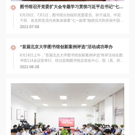
图书馆召开党委扩大会专题学习贯彻习近平总书记“七一”重要讲话精神
6月29日、7月1日，图书馆分别组织党委委员、班子成员、中层
干部、各支部党员代表集体观看“七一勋章”颁授仪式和庆祝中国共
产党成立100周年大会直播。 图书...
2021-07-08
“首届北京大学图书馆创新案例评选”活动成功举办
6月18日上午，“首届北京大学图书馆创新案例评选”终评活动在图
书馆114会议室举行。经过前期图书馆总馆各中心、院（系、所、
中心）分馆、医学图书馆的积极申报...
2021-06-28