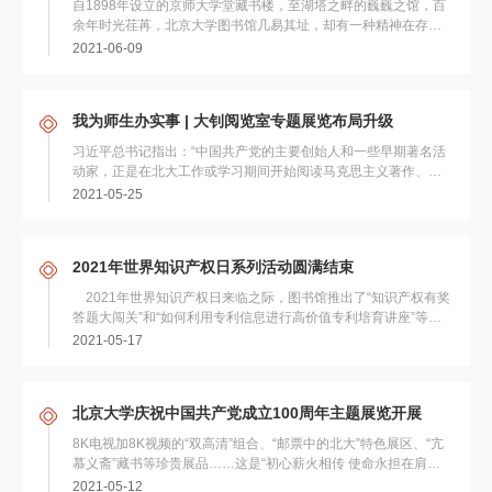
自1898年设立的京师大学堂藏书楼，至湖塔之畔的巍巍之馆，百
余年时光荏苒，北京大学图书馆几易其址，却有一种精神在存
续、在传承，有一种气韵在丰厚、在熏陶。在这种精...
2021-06-09
我为师生办实事 | 大钊阅览室专题展览布局升级
习近平总书记指出：“中国共产党的主要创始人和一些早期著名活
动家，正是在北大工作或学习期间开始阅读马克思主义著作、传
播马克思主义的，并推动了中国共产党的建立...
2021-05-25
2021年世界知识产权日系列活动圆满结束
2021年世界知识产权日来临之际，图书馆推出了“知识产权有奖
答题大闯关”和“如何利用专利信息进行高价值专利培育讲座”等活
动，得到校内师生的积极响应...
2021-05-17
北京大学庆祝中国共产党成立100周年主题展览开展
8K电视加8K视频的“双高清”组合、“邮票中的北大”特色展区、“亢
慕义斋”藏书等珍贵展品……这是“初心薪火相传 使命永担在肩
——北京大学庆祝中国共产党成立...
2021-05-12