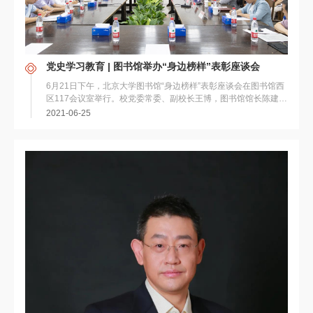
党史学习教育 | 图书馆举办“身边榜样”表彰座谈会
6月21日下午，北京大学图书馆“身边榜样”表彰座谈会在图书馆西
区117会议室举行。校党委常委、副校长王博，图书馆馆长陈建龙
等出席会议。会议由图书馆党委书记郑清...
2021-06-25