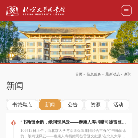
全部资源
馆藏目录检索
论文、书刊、报告检索
数据库导航
首页
-
信息服务
-
最新动态
-
新闻
电子图书和电子期刊导航
新闻
书城焦点
新闻
公告
资源
活动
“书翰留余韵，纸间现风云——泰康人寿捐赠司徒雷登文献展”在北京大学举行
10月12日上午，由北京大学与泰康保险集团联合主办的“书翰留余
韵，纸间现风云——泰康人寿捐赠司徒雷登文献展”在北京大学图