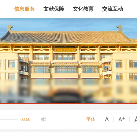
信息服务
文献保障
文化教育
交流互动
馆藏目录
论文、书、报告
数据库
电子图书和电子
机构知识库
馆际互借
新书通报
专利数据
站内搜索
字体
08:56
藏目录检索
论文、书刊、报告检索
数据库导航
电子图书和电子期刊