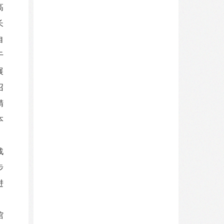
高
长
自
干
展
召
精
本
战
步
进
、
馆