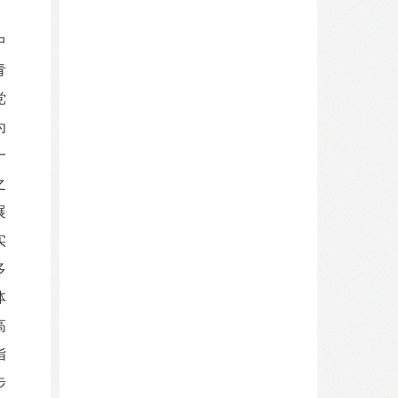
中
青
党
为
一
之
展
实
多
体
高
指
步