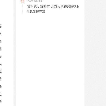
2026-06-14
“新时代，新青年” 北京大学2026届毕业
生风采展开幕
要
日
高
要
表
实
代
是
卡
工
新