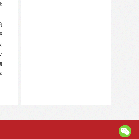
学
的
振
政
设
伟
事