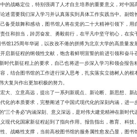
局中的战略定位，特别强调了人才自主培养的重要意义，对中国
新论述需要我们深入学习并认真落实到具体工作实践当中。副馆
自己备受鼓舞和感动，图书馆人将在党的二十大精神引领下，用
的责任和担当，踔厉奋发、勇毅前行，在平凡中坚守初心，在实
书馆125周年华诞，以孜孜不倦的拼搏为北京大学的高质量发
个开启新征程的纲领性文献，饱含着鲜明宣誓的前进引领和奋斗
在新时代新征程上的要求，自己也将进一步深入学习和领会报告
内容，结合图书馆的工作进行深入思考，扎实落实立德树人的根
伟大复兴作出更加积极的努力。
局宏大、立意高远，提出了一系列新观点、新论断、新思想、新
现代化的本质要求，完整阐述了中国式现代化的深刻内涵，进一
的“三个务必”内涵深刻、意义深远，是对伟大建党精神在新时代
主义现代化国家新征程起到了指向作用。报告指出，教育、科技
础性、战略性支撑，当前高校图书馆的服务属性愈发凸显，图书