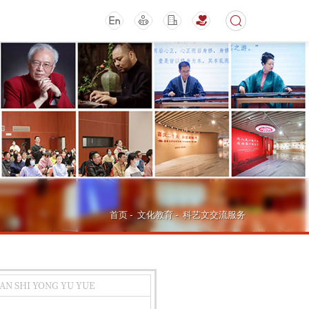
期刊
活动讲座
首页
-
文化教育
-
科艺文交流服务
AN SHI YONG YU YUE
导航