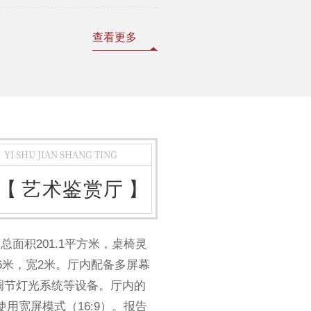
查看更多
YI SHU JIAN SHANG TING
【
艺术鉴赏厅
】
积201.1平方米，桌椅灵
6米，宽2米。厅内配备多屏幕
调节灯光系统等设备。厅内的
议使用宽屏模式（16:9）。报告