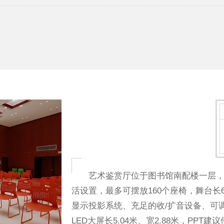
艺术鉴赏厅位于图书馆南配楼一层，总面
活设置，最多可摆放160个座椅，舞台长
显示投影系统、充足的收/扩音设备、可
LED大屏长5.04米、宽2.88米，PPT建