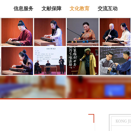
信息服务
文献保障
文化教育
交流互动
馆藏目录
论文、书、报告
数据库
电子图书和电子
机构知识库
馆际互借
新书通报
专利数据
站内搜索
KONG JI
藏目录检索
论文、书刊、报告检索
数据库导航
电子图书和电子期刊