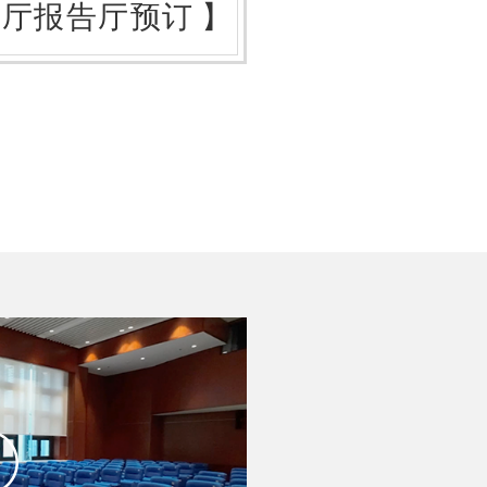
展厅报告厅预订
】