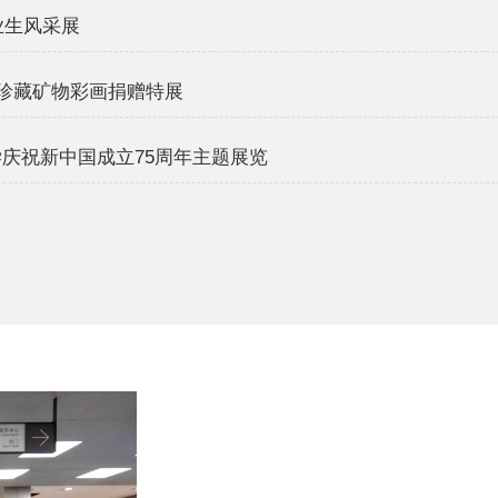
业生风采展
夷珍藏矿物彩画捐赠特展
学庆祝新中国成立75周年主题展览