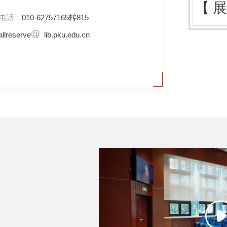
【
电话：
010-62757165转815
allreserve
lib.pku.edu.cn