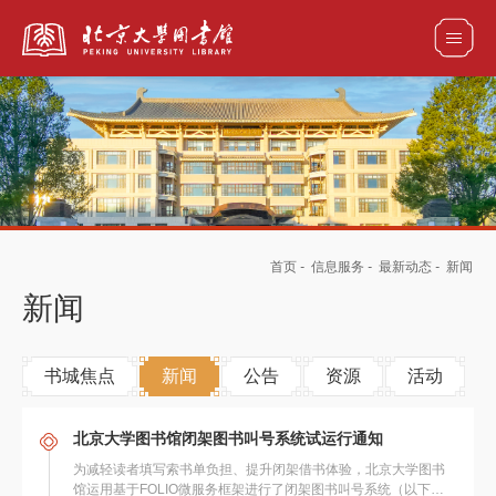
全部资源
馆藏目录检索
论文、书刊、报告检索
数据库导航
首页
-
信息服务
-
最新动态
-
新闻
电子图书和电子期刊导航
新闻
书城焦点
新闻
公告
资源
活动
北京大学图书馆闭架图书叫号系统试运行通知
为减轻读者填写索书单负担、提升闭架借书体验，北京大学图书
馆运用基于FOLIO微服务框架进行了闭架图书叫号系统（以下简