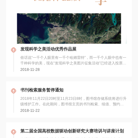
发现科学之美活动优秀作品展
俗话说“一千个人眼里有一千个哈姆雷特”，而一千个人眼中也有一
千种科学的美，现在“发现科学之美图片征集活动”已经进入投票环
节了，欢迎大家前来作品展示区欣赏不...
2018-11-28
书刊检索服务暂停通知
2018年11月22日20时至11月23日8时，图书馆存储系统将进行升
级维护工作。在此期间，图书馆主页的书刊检索、续借、预约和
查询等服务将暂停，未名学术搜...
2018-11-22
第二届全国高校数据驱动创新研究大赛培训与讲座计划