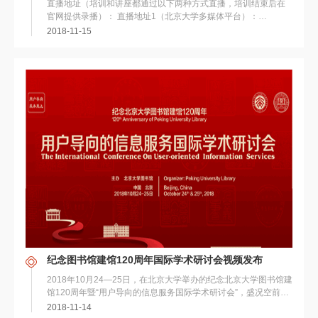
直播地址（培训和讲座都通过以下两种方式直播，培训结束后在
官网提供录播）： 直播地址1（北京大学多媒体平台）：
http://162.105...
2018-11-15
纪念图书馆建馆120周年国际学术研讨会视频发布
2018年10月24—25日，在北京大学举办的纪念北京大学图书馆建
馆120周年暨“用户导向的信息服务国际学术研讨会”，盛况空前，
影响深远，吸引了众多来自国...
2018-11-14