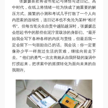
张媛媛喜欢将读书笔记与体悟写进日记。高
中时代，在纸上将情绪一吐为快成了她重要的解
压方式。频繁的小测和考试几乎打散了一个人向
内思索的连续性，连日记本也不免沦为某种“检讨
书”。但每当笔尖在自责中越陷越深时，张媛媛总
会想起书中的那些在泥泞里跋涉的身影们。“最开
始我会写下各种各样的内疚与责怪，但最后我一
定会留下一句鼓励自己的话。我会说：你一定要
像孙少平一样熬过生活的苦难，继续向前走下
去。” 他们的勇气一次次将她从自我怀疑的漩涡中
打捞起来，把求索中的摇摆转化为面向未来的自
我期许。