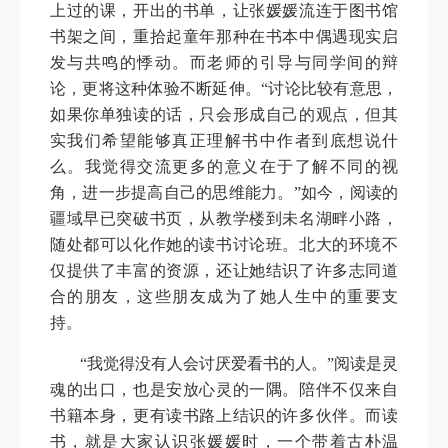
上过的课，开出的书单，让张媛媛流连于图书馆
书架之间，重拾起童年那种在书本中偶遇现实启
发与共鸣的悸动。而老师的引导与同学间的辩
论，更将这种体验不断延伸。“讨论比较有意思，
如果你单独读的话，只会形成自己的观点，但其
实我们希望能够真正理解书中作者到底想说什
么。我觉得交流更多的意义在于了解不同的视
角，进一步提高自己的思维能力。”如今，阅读的
疆域早已突破书页，从教学楼到未名湖畔小路，
随处都可以化作她的读书讨论班。北大的环境不
仅提供了丰富的资源，还让她结识了许多志同道
合的朋友，这些朋友成为了她人生中的重要支
持。
“我觉得没有人会讨厌爱看书的人。”阅读是灵
魂的出口，也是安放心灵的一隅。陪伴不仅来自
书籍本身，更有读书路上结识的许多伙伴。而读
书，就是大家认识张媛媛时，一个带着古朴温