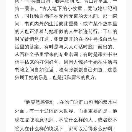
词：“牛得自由骑，春风细雨飞。青山青草里，一
笛一蓑衣。”古人笔下的小牧童，竟与她年纪相
仿，同样独自徜徉在无拘无束的天地间。那一瞬
间，书页内外的生活彼此重叠：或许某个故事里
的人也正沿着与她相似的人生轨迹前行。千年的
时光被悄然打通，张媛媛开始在书中寻找自己生
活里的答案。有时是与大人对话时脱口而出的、
从百科全书里学来的专业名词；有时是课外书中
信手拈来的好词好句。周围人惊异于她在生活与
书籍之间自如往返，唯有张媛媛自己知道，这是
独属于她的乐趣，也是抵御庸常的良方。
“他突然感觉到，在他们这群山包围的双水村
外面，有一个辽阔的大世界。而更重要的是，他
现在朦胧地意识到，不管什么样的人，或者说不
管人在什么样的境况下，都可以活得多么好啊！