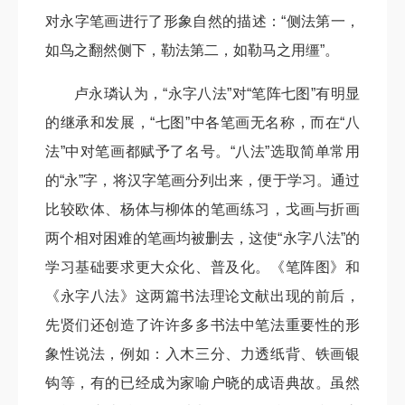
对永字笔画进行了形象自然的描述：“侧法第一，
如鸟之翻然侧下，勒法第二，如勒马之用缰”。
卢永璘认为，“永字八法”对“笔阵七图”有明显
的继承和发展，“七图”中各笔画无名称，而在“八
法”中对笔画都赋予了名号。“八法”选取简单常用
的“永”字，将汉字笔画分列出来，便于学习。通过
比较欧体、杨体与柳体的笔画练习，戈画与折画
两个相对困难的笔画均被删去，这使“永字八法”的
学习基础要求更大众化、普及化。《笔阵图》和
《永字八法》这两篇书法理论文献出现的前后，
先贤们还创造了许许多多书法中笔法重要性的形
象性说法，例如：入木三分、力透纸背、铁画银
钩等，有的已经成为家喻户晓的成语典故。虽然