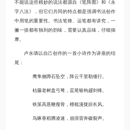
不能说这些精妙的说法都源自《笔阵图》和《永
字八法》，但它们共同的特点都是强调书法创作
中用笔的重要性。书法笔锋、运笔都有讲究，一
撇一捺都有独到的韵味，需要认真品味，仔细揣
摩。
卢永璘以自己创作的一首小诗作为讲座的结
尾：
鹰隼侧蹲石坠空，阵云千里勒缰行。
枯藤老树盘弓弩，虿尾银钩趯剑锋。
铁策高悬鞭瘦骨，檀梳漫拢掠长风。
鸟啄香稻腾凌速，崩浪雷奔磔裂声。