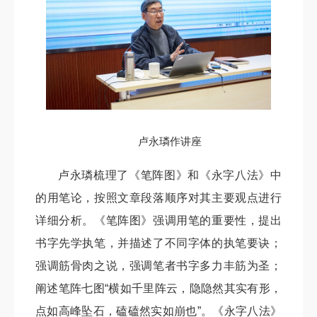
卢永璘作讲座
卢永璘梳理了《笔阵图》和《永字八法》中
的用笔论，按照文章段落顺序对其主要观点进行
详细分析。《笔阵图》强调用笔的重要性，提出
书字先学执笔，并描述了不同字体的执笔要诀；
强调筋骨肉之说，强调笔者书字多力丰筋为圣；
阐述笔阵七图“横如千里阵云，隐隐然其实有形，
点如高峰坠石，磕磕然实如崩也”。《永字八法》