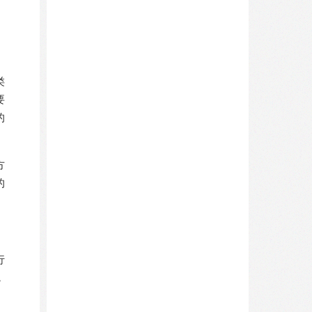
类
要
的
方
的
行
，