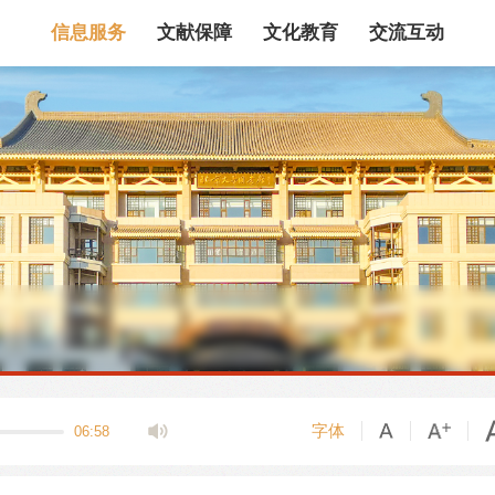
信息服务
文献保障
文化教育
交流互动
馆藏目录
论文、书、报告
数据库
电子图书和电子
机构知识库
馆际互借
新书通报
专利数据
站内搜索
字体
06:58
藏目录检索
论文、书刊、报告检索
数据库导航
电子图书和电子期刊