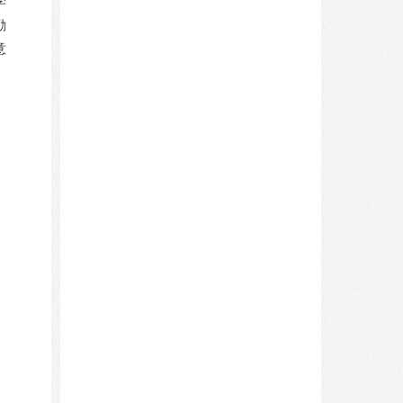
学
励
意