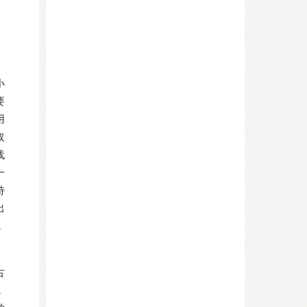
小
要
用
取
线
一
特
出
，
古
，