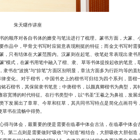
朱天曙作讲座
书的顺序对各自书体的嬗变与笔法进行了梳理。篆书方面，大篆、
要作品中，甲骨文书写时应留意表现刚挺的特征；而金文书写时需
篆，只有结体在大篆范围内。汉篆则在起笔、收笔处常表现出隶书
箸篆”模式，在篆书用笔中融入了楷、隶、草等书体提按起收的笔意，
隶书在“波挑”与“掠笔”方面区别明显，章法方面多为行距均等的直
节律变化。对于楷书，中国书史上的楷书可归结为四个系列，晋楷
北魏铭石楷书，其保留隶书笔意；中唐楷书，以颜真卿楷书为典型，其
雍容宽博的时代特征。在行书类型中，以“书圣”王羲之为鼻祖，发展
类下发展出了章草、今草和狂草，其共同书写特点是简化点画符号
使草书在流畅中得势。
心得与体会，最重要的便是需要在临摹中体会古法，在临摹中体会
。第二点则是需要做到“吸收”与“创造”相结合，大胆吸收大胆创造