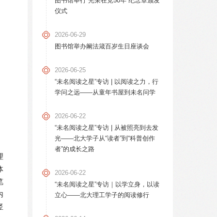
图书馆举行“光荣在党50年”纪念章颁发
仪式
2026-06-29
图书馆举办阚法箴百岁生日座谈会
2026-06-25
“未名阅读之星”专访 | 以阅读之力，行
学问之远——从童年书屋到未名问学
2026-06-22
“未名阅读之星”专访 | 从被照亮到去发
光——北大学子从“读者”到“科普创作
者”的成长之路
理
体
2026-06-22
笔
“未名阅读之星”专访｜以学立身，以读
内
立心——北大理工学子的阅读修行
竖