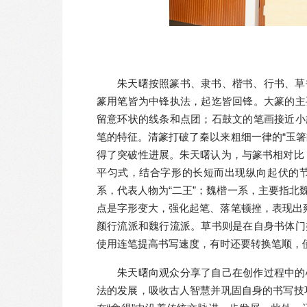
朱天曙按照篆书、隶书、楷书、行书、草
篆用笔皆为中锋执法，起迄皆回锋。大篆的主
留意环状的线条和点团；石鼓文的笔画接近小
笔的特征。清篆打破了秦以来粗细一律的“玉
得了突破性进展。朱天曙认为，与篆书相对比，
平匀式，结合字形的长短而出现纵向起伏的
系，代表人物为“二王”；魏楷一系，主要指
点是字形变大，强化起笔、落笔顿挫，表现出
颜行流派和魏行流派。草书则是在自身书体门
使用连笔提高书写速度，有时还要转换笔顺，
朱天曙向观众分享了自己在创作过程中的
法的发展，吸收古人智慧并巩固自身的书写技巧