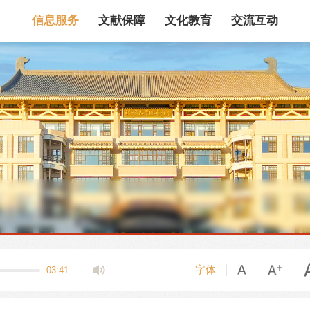
信息服务
文献保障
文化教育
交流互动
馆藏目录
论文、书、报告
数据库
电子图书和电子
机构知识库
馆际互借
新书通报
专利数据
站内搜索
字体
03:41
藏目录检索
论文、书刊、报告检索
数据库导航
电子图书和电子期刊