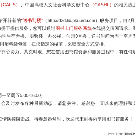
（CALIS）
、中国高校人文社会科学文献中心
（CASHL）
的相关线
馆开辟新的
“送书到楼”
（http://d2d.lib.pku.edu.cn/）服务项目，自2月
前提下提供服务，您可以通过
图书上门服务系统
在线提交借阅请求。
的学生宿舍楼、实验楼、办公楼、勺园9号楼，送书时间为周一至周
。出馆图书用专用塑料袋包装，在您指定的楼前，采取安全方式交接。
者齐心协力、共克时艰。您在使用图书馆资源和服务过程中，有任何
：
一至周五9:00-16:00）
，会及时发布各种最新动态，请您关注。感谢您一直以来的理解和
疫情防控阻击战。待春意盎然时，欢迎您来到楼内享用图书馆服务！
北京大学图书