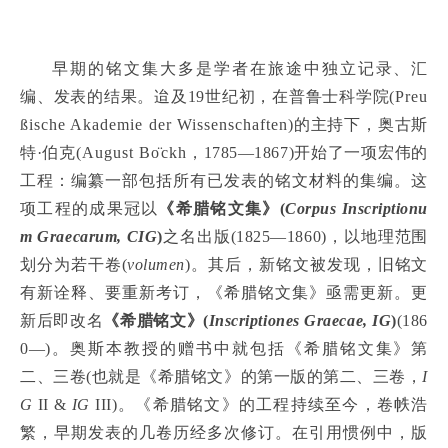
早期的铭文集大多是学者在旅途中独立记录、汇
编、发表的结果。迨及19世纪初，在普鲁士科学院(
Preu
ßische Akademie der Wissenschaften
)的主持下，奥古斯
特·伯克(
August Bo
̈
ckh
，1785—1867)开始了一项宏伟的
工程：编纂一部包括所有已发表的铭文材料的集编。这
项工程的成果冠以
《希腊铭文集》(
Corpus Inscriptionu
m Graecarum, CIG
)
之名出版(1825—1860)，以地理范围
划分为若干卷(
volumen
)。其后，新铭文被发现，旧铭文
有新诠释、要重新考订，《希腊铭文集》亟需更新。更
新后即改名
《希腊铭文》(
Inscriptiones Graecae, IG
)
(186
0—)。奥斯本教授的赠书中就包括《希腊铭文集》第
二、三卷(也就是《希腊铭文》的第一版的第二、三卷，
I
G
II &
IG
III)。《希腊铭文》的工程持续至今，卷帙浩
繁，早期发表的几卷历经多次修订。在引用惯例中，版