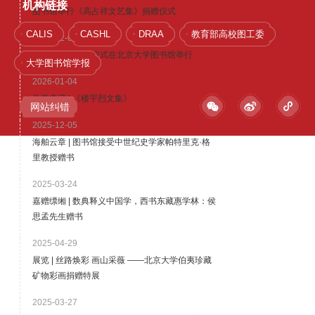
机构链接
图书馆举行《高占祥文艺集》捐赠仪式
CALIS
CASHL
DRAA
教育部高校图工委
2025-12-08
董学敏藏书捐赠仪式在北京大学图书馆举行
大学图书馆学报
2026-01-04
学堂典藏 | 《楼宇烈文集》
网站纠错
2025-12-05
海舶云章 | 图书馆接受中世纪史学家帕特里克·格
里教授赠书
2025-03-24
嘉赠缥缃 | 数典释义中国学，西书东藏惠学林：侯
思孟先生赠书
2025-04-29
展览 | 丝路焕彩 画山采薇 ——北京大学伯夷珍藏
矿物彩画捐赠特展
2025-03-27