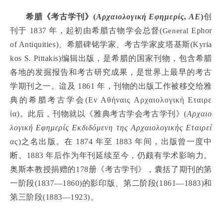
希腊《考古学刊》(
Αρχαιολογικ
ή
Εφημερ
ίς
,
ΑΕ
)
创
刊于 1837 年，起初由希腊古物学会总督(
General
Ephor
of Antiquities)、希腊碑铭学家、考古学家皮塔基斯(Kyria
kos S. Pittakis)编辑出版，是希腊的国家刊物，包含希腊
各地的发掘报告和考古研究成果，是世界上最早的考古
学期刊之一。迨及 1861 年，刊物的出版工作被移交给雅
典的希腊考古学会(
Εν Αθή
ναι
ς
Αρχαιολογική Εταιρε
ί
α
)。此后，刊物就以《雅典考古学会考古学刊》(
Αρχαιο
λογικ
ή
Εφημερ
ίς
Εκδιδ
ό
μενη τη
ς
Αρχαιολογικ
ής
Εταιρε
ί
α
ς
)之名出版。在 1874 年至 1883 年间，出版曾一度中
断。1883 年后作为年刊延续至今，仍颇有学术影响力。
奥斯本教授捐赠的178册《考古学刊》，囊括了期刊的第
一阶段(1837—1860)的影印版、第二阶段(1861—1883)和
第三阶段(1883—1923)。