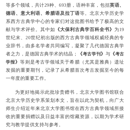
等多个领域，共计29种、693册，语种丰富，包括
英语、
德语、意大利语、希腊语及拉丁语
等。北京大学历史学
系西方古典学中心的专家们对这批图书给予了极高的文
献与学术评价。其中如
《大保利古典学百科全书》
为19
世纪末、20世纪初出版的西方古典学领域权威经典的专
业辞书，由多名学者共同编写，凝聚了几代德国古典学
者之力，是德国古典学术的结晶；
《
考古学刊
》
与
《
考古
学报
》
等则是考古学领域关于希腊（尤其是雅典）遗址
发掘的重要期刊，记录了从希腊首次考古发掘至今的每
一年度的重要工作。
为更好地揭示此批珍贵赠书，北京大学图书馆联合
北京大学历史学系策划本文，旨在以此为契机，向广大
师生介绍近年来北京大学图书馆在西方古典学领域所接
收的重要捐赠以及日益丰富的馆藏资源，以期为学术研
究与教学提供支持与参考。