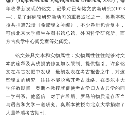
编》(
Supplementum Epigraphicum Graecum, SEG
)
，每
年收录新发现的铭文，记录对已有铭文的新研究)(1923
—)，是了解碑铭研究新动向的重要途径之一。奥斯本教
授共捐赠72册《希腊铭文补编》，不少卷册包含复本，
可供北京大学师生在图书馆总馆、外国哲学研究所、西
方古典学中心阅览室等处阅览。
铭文兼具文本和实物属性：实物属性往往能够对文
本的诠释及其残损的修复加以限制、提供指引。许多铭
文在考古发掘中发现，最初发表在考古报告之中，对这
些铭文的研究，往往不能脱离其考古脉络。在墨尔本大
学任教期间，奥斯本教授就促使考古学归入古典学的同
一学科系。他坚信：对于古希腊、罗马的物质遗存应当
与语言和文学一道研究。奥斯本教授向北京大学捐赠了
大量希腊考古期刊。