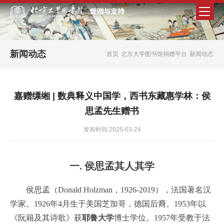
新闻动态
首页
北京大学图书馆捐赠平台
新闻动态
嘉赠缥缃 | 数典释义中国学，西书东藏惠学林：侯
思孟先生赠书
发布时间:2025-03-24
一. 侯思孟其人其学
侯思孟（Donald Holzman，1926-2019），法国著名汉
学家。1926年4月生于美国芝加哥，德国后裔。1953年以
《阮籍及其诗歌》获
耶鲁大学
博士学位。1957年受教于法