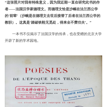
“这张照片对我有特殊意义，因为我近期一直在研究此书的作
者——法国汉学家德理文。而德理文恰是沙畹在法兰西公学
的‘前辈’（沙畹是在德理文去世后接替了后者在法兰西公学的
教职）。这真是‘踏破铁鞋无觅处，得来全不费功夫’。”
一本书不仅揭示了法国汉学的传承，也在受赠的北京大学
开辟了新的学术园地。