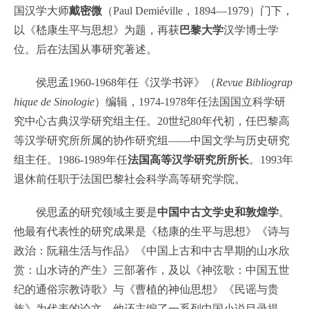
国汉学大师
戴密微
（Paul Demiéville，1894—1979）门下，
以《嵇康生平与思想》为题，再获
巴黎大学
汉学博士学
位。后在法国从事研究著述。
侯思孟1960-1968年任《汉学书评》（
Revue Bibliograp
hique de Sinologie
）编辑，1974-1978年任法国国立科学研
究中心古典汉学研究组主任。20世纪80年代初，任巴黎高
等汉学研究所所属的协作研究组——中国文学与历史研究
组主任。1986-1989年任
法国高等汉学研究所所长
。1993年
退休前任职于法国巴黎社会科学高等研究学院。
侯思孟的研究领域主要是
中国中古文学史和敦煌学
。
他最有代表性的研究成果是《嵇康的生平与思想》《诗与
政治：阮籍生活与作品》《中国上古和中古早期的山水欣
赏：山水诗的产生》三部著作，及以《神弦歌：中国五世
纪的通俗宗教诗歌》与《曹植的神仙思想》《民谣与贵
族》为代表的论文。他还主编了一系列中国小说目录提