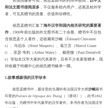
从借阅服务可知，侯思孟赠书的利用率较高，
以中文
和法文图书借阅居多
，不仅服务校内用户，还惠及校外学
者，可见其赠书的质量、价值和珍稀性。
侯思孟赠书汇集了
海外汉学和国内相关研究的重要著
作
，1900年前出版的外文图书有二十余册。赠书中不仅包
含侯思孟个人著作，还收藏有沙畹（Édouard Chavanne
s）、马伯乐（Henri Maspero）、葛兰言（Marcel Grane
t）、亚瑟·韦利（Arthur Waley）、戴密微（Paul Demiévill
e）等知名汉学大家的代表著作，且有不少名家签赠本，现
对收藏于特藏中心的侯氏赠书略举一隅。
1.故事感极强的汉学珍本
侯思孟赠书中，最珍贵的当属钤有法国汉学大师
沙畹
藏书
印章的
Poésies de l'époque des Thang
（《唐诗》），此书1862
年出版，为赠书中年代最早的汉学著作。本书作者为法国汉学