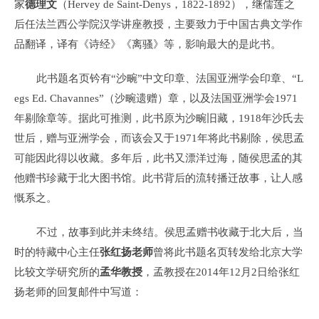
家
德理文
（Hervey de Saint-Denys，1822-1892），继儒莲之
后任法兰西公学院汉学讲座教授，主要致力于中国古典文学作
品翻译，译有《诗经》《离骚》等，影响最大的是此书。
此书题名页钤有“沙畹”中文印章、法国亚洲学会印章、“L
egs Ed. Chavannes”（沙畹遗赠）章，以及法国亚洲学会1971
年剔除章等。据此可推测，此书原为沙畹旧藏，1918年沙氏去
世后，赠与亚洲学会，而该会又于1971年将此书剔除，侯思孟
可能因此得以收藏。多年后，此书又漂洋过海，随侯思孟的其
他赠书珍藏于北大图书馆。此书背后的流转播迁故事，让人感
慨系之。
不过，故事到此并未终结。侯思孟赠书收藏于北大后，当
时的特藏中心主任
张红扬老师
曾将此书题名页转发给北京大学
比较文学研究所的
孟华教授
，孟教授在2014年12月2日给张红
扬老师的回复邮件中写道：