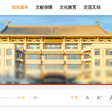
信息服务
文献保障
文化教育
交流互动
馆藏目录
论文、书、报告
数据库
电子图书和电子
机构知识库
馆际互借
新书通报
专利数据
站内搜索
字体
04:40
藏目录检索
论文、书刊、报告检索
数据库导航
电子图书和电子期刊