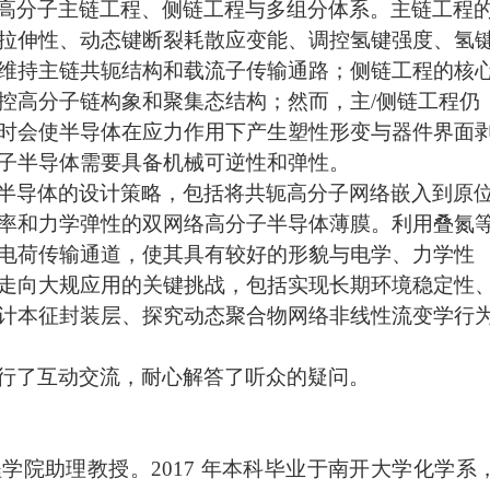
高分子主链工程、侧链工程与多组分体系。主链工程
拉伸性、动态键断裂耗散应变能、调控氢键强度、氢
维持主链共轭结构和载流子传输通路；侧链工程的核
控高分子链构象和聚集态结构；然而，主
/
侧链工程仍
时会使半导体在应力作用下产生塑性形变与器件界面
子半导体需要具备机械可逆性和弹性。
半导体的设计策略，包括将共轭高分子网络嵌入到原
率和力学弹性的双网络高分子半导体薄膜。利用叠氮
电荷传输通道，使其具有较好的形貌与电学、力学性
走向大规应用的关键挑战，包括实现长期环境稳定性
计本征封装层、探究动态聚合物网络非线性流变学行
行了互动交流，耐心解答了听众的疑问。
程学院助理教授。
2017
年本科毕业于南开大学化学系