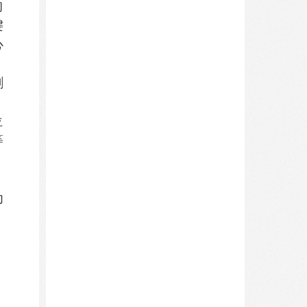
的
键
心
剥
位
等
、
为
，