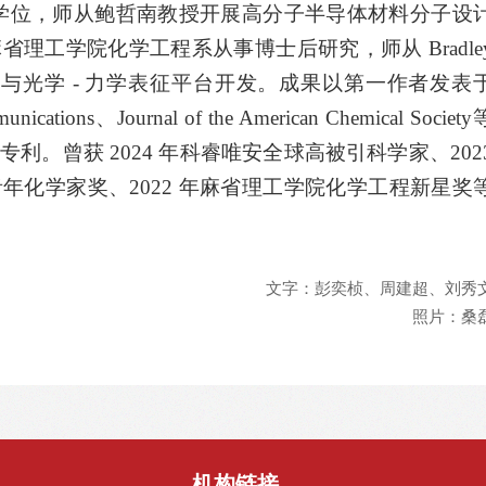
学位，师从鲍哲南教授开展高分子半导体材料分子设
麻省理工学院化学工程系从事博士后研究，师从
Bradle
理与光学
-
力学表征平台开发。成果以第一作者发表
unications
、
Journal of the American Chemical Society
国专利。曾获
2024
年科睿唯安全球高被引科学家、
202
青年化学家奖、
2022
年麻省理工学院化学工程新星奖
文字：彭奕桢、周建超、刘秀
照片：桑
机构链接