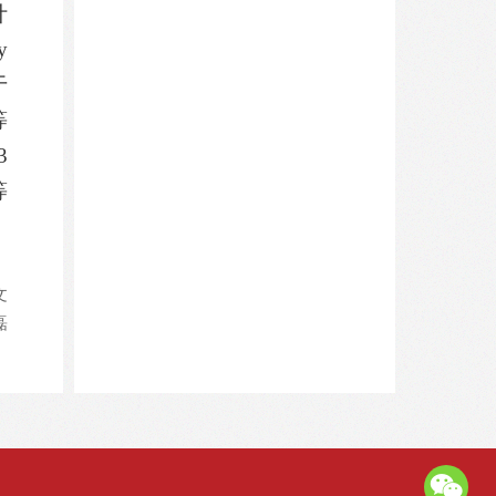
计
y
于
等
3
等
文
磊