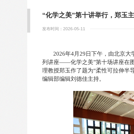
“化学之美”第十讲举行，郑玉主
发布时间：2026-05-11
2026
年
4
月
29
日下午，由北京大
列讲座
——
化学之美”第十场讲座在
理教授郑玉作了题为
“
柔性可拉伸半
编辑部编辑刘德佳主持。