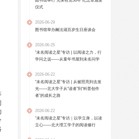
图书馆举行“光荣在党50年”纪念章颁发
仪式
2026-06-29
图书馆举办阚法箴百岁生日座谈会
2026-06-25
“未名阅读之星”专访 | 以阅读之力，行
学问之远——从童年书屋到未名问学
2026-06-22
“未名阅读之星”专访 | 从被照亮到去发
光——北大学子从“读者”到“科普创作
等
者”的成长之路
闭
2026-06-22
的
“未名阅读之星”专访｜以学立身，以读
分
立心——北大理工学子的阅读修行
路