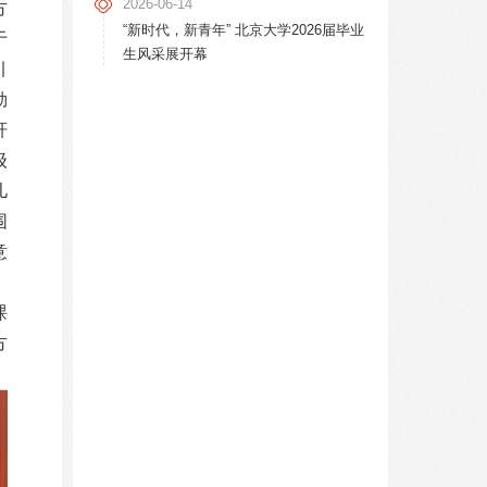
2026-06-14
方
“新时代，新青年” 北京大学2026届毕业
于
生风采展开幕
引
勒
轩
级
儿
围
意
课
方