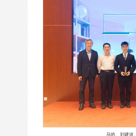
马皓、刘建波