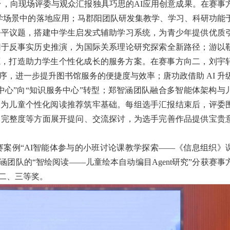
，向现场评委与观众汇报独具巧思的AI应用创意成果。在赛事
教学场景中的落地应用；马郡阳团队研发集教学、学习、科研功能
公平议题，搭建中学生启发式辅助学习系统，为青少年提供优质
用于反事实历史推演，为国际关系理论研究探索全新路径；游以
源，打造助力学生个性化成长的服务方案。在赛事方向二，刘宇
序，进一步提升图书馆服务的便捷度与效率；唐功政借助 AI 升
中心”向“知识服务中心”转型；郑智涵团队融合多智能体架构与
，为儿童个性化阅读推荐筑牢基础。每组选手汇报结束后，评委
目完整度等方面展开提问、交流探讨，为选手完善作品提供宝贵
案例“AI智能体参与的小班讨论课教学探索——《信息组织》
和郑智涵团队的“智绘阅读——儿童绘本自动编目Agent研究”分获赛事
二、三等奖。