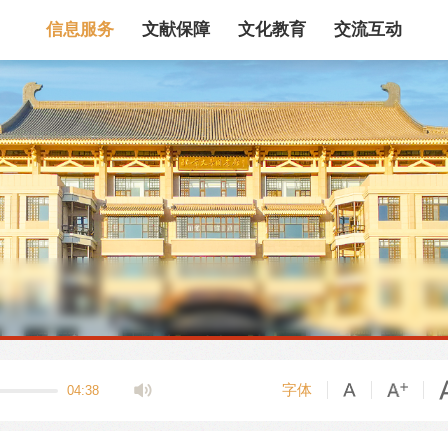
信息服务
文献保障
文化教育
交流互动
馆藏目录
论文、书、报告
数据库
电子图书和电子
机构知识库
馆际互借
新书通报
专利数据
站内搜索
字体
04:38
藏目录检索
论文、书刊、报告检索
数据库导航
电子图书和电子期刊