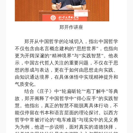
郑开作讲座
郑开从中国哲学的论域切入，指出中国哲学
不仅包含由名言概念建构的“思想世界”，也指向
更为开阔深邃的“精神境界”与“实践智慧”。他表
示，中国古代哲人关注的重要问题，不仅在于思
想的形成与表达，更在于如何由思想走向实践、
由知识通达境界，在具体体悟中实现精神提升和
气质变化。
结合《庄子》中“轮扁斫轮”“庖丁解牛”等典
故，郑开阐释了中国哲学中“得心应手”的实践智
慧。他指出，真正的智慧不能脱离具体行动，不
能仅停留在书本和语言层面的理论探讨。以西方
哲学中常被讨论的“电车难题”与现实中的见义勇
为为例，他进一步说明，面对真实的道德抉择，