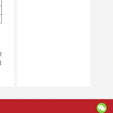
：
馆
日