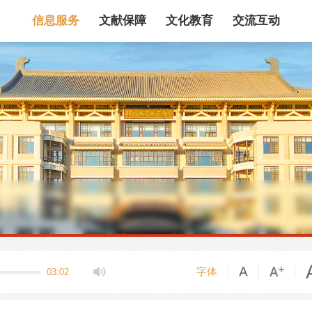
信息服务
文献保障
文化教育
交流互动
馆藏目录
论文、书、报告
数据库
电子图书和电子
机构知识库
馆际互借
新书通报
专利数据
站内搜索
字体
03:02
藏目录检索
论文、书刊、报告检索
数据库导航
电子图书和电子期刊