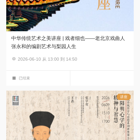
中华传统艺术之美讲座 | 戏者细也——老北京戏曲人
张永和的编剧艺术与梨园人生
2026-06-10 从 13:00 到 14:50
中华传统艺术之美
艺术鉴赏厅
已结束
讲座