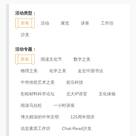
活动类型：
所有
活动
展览
讲座
工作坊
沙龙
活动专题：
所有
阅读文化节
数学之美
物理之美
化学之美
走近中国书法
中华传统艺术之美
前沿科技
彤程材料科学论坛
北大IP讲堂
文化体验
阅读马拉松
一小时讲座
博大精深的中华文明
125周年馆庆
信息素质工作坊
Chat-Read沙龙