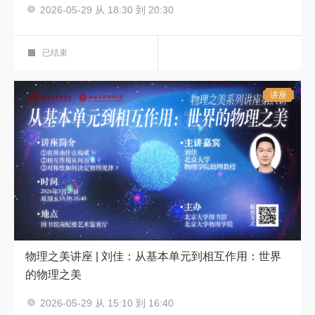
主讲人：李孝聪、成一农
2026-05-29 从 18:30 到 20:30
新书分享会
笔端风华 新著领航——图书馆新书领读系
艺术鉴赏厅
列活动
第十一期
已结束
讲座
物理之美讲座 | 刘佳：从基本单元到相互作用：世界
的物理之美
主讲人：刘佳
2026-05-29 从 15:10 到 16:40