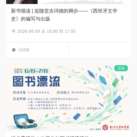
新书领读 | 追随堂吉诃德的脚步——《西班牙文学
史》的编写与出版
主讲人：崔燕
2026-06-09 从 15:00 到 17:00
新书分享会
笔端风华 新著领航——图书馆新书领读系
科学报告厅
列活动
第十二期
已结束
活动