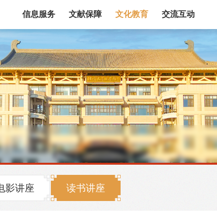
信息服务
文献保障
文化教育
交流互动
馆藏目录
论文、书、报告
数据库
电子图书和电子
机构知识库
馆际互借
新书通报
专利数据
站内搜索
电影讲座
读书讲座
藏目录检索
论文、书刊、报告检索
数据库导航
电子图书和电子期刊