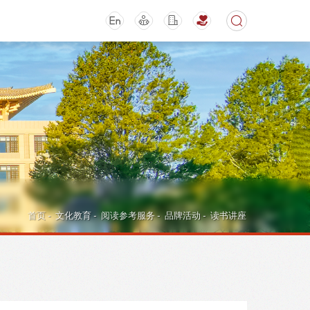
期刊
活动讲座
首页
-
文化教育
-
阅读参考服务
-
品牌活动
-
读书讲座
导航