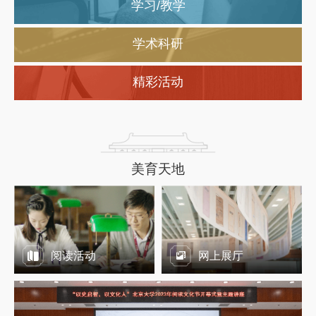
学习/教学
未名学术搜索
线上展览
教参资料服务
带班馆员服务
电子书刊检索
在线全景参观
学术科研
信息素质教育
融入课程服务
数据库导航
学科情报服务
科技查新
精彩活动
科研嵌入服务
知识产权服务
近期活动
一小时讲座
学术规范与投稿指南
数据服务
阅读活动
展览
中文核心期刊评价
北京大学学者主页
学术讲座
志愿服务
查收查引/检索报告
美育天地
阅读活动
网上展厅