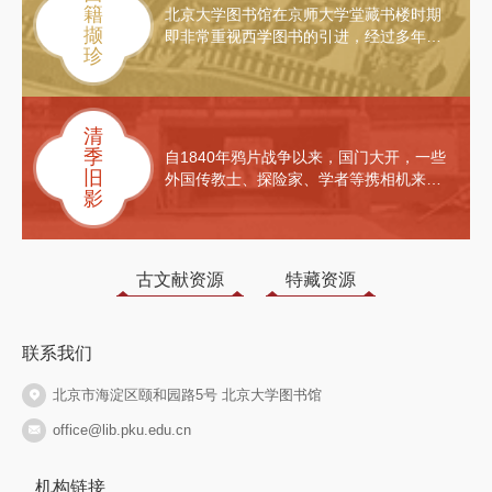
克木、陈贻焮、赵宝煦、田余庆、孙玉
籍
北京大学图书馆在京师大学堂藏书楼时期
石、吴小如、李志敏、高明、杨辛、袁行
撷
即非常重视西学图书的引进，经过多年积
霈等。他们的书法作品或苍劲有力，或清
珍
累，加之原燕京大学、中法大学、中德学
雅俊逸，所书内容或来自人生体悟，或录
会相关旧藏的并入，西文图书蔚为大观，
名诗佳句，不仅给人美的享受，也给人思
堪称国内高校图书馆之翘楚。本馆现有西
想启迪，可谓笔走龙蛇间见性情，龙飞凤
文善本数千册，出版年代最早的是1533年
清
舞中品人生。
瑞士巴塞尔出版的希腊文版《几何原
季
自1840年鸦片战争以来，国门大开，一些
本》。西文善本中西方汉学的相关收藏颇
旧
外国传教士、探险家、学者等携相机来到
具规模，既有研究中国的经典之作，也有
影
中国，记录了清末“三千年未有之变局”下
翻译中国经典的各种版本。
的点点滴滴。其中不少照片被穿插在他们
的记录文字中出版，因此西文图书中的清
末图像是了解当时的历史文化与社会变迁
古文献资源
特藏资源
的重要参考。从这些图片中，我们可以看
到令西方人惊叹的传统建筑之美，也可以
看到西方人带来的西式的教堂、学堂，我
联系我们
们也可以看到令西方人震惊的落后，也可
以看到学习西方的新潮。传统与变革的交
北京市海淀区颐和园路5号 北京大学图书馆
错，华夏文明与西方文明的冲突与融合，
都可以从这里找到生动的具象体现。
office@lib.pku.edu.cn
机构链接