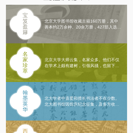
宝
笈
北京大学图书馆收藏古籍160万册，其中
盈
善本约2万余种、20余万册，427部入选
簃
《国家珍贵古籍名录》、88部入选《中华
再造善本》丛书。另有敦煌卷子288号，
金石拓片4万余种、8万余件，古代舆图
2000余种。无论馆藏总量还是珍品数量，
名
均列全国高校图书馆之首，在全国图书馆
家
北京大学大师云集，名家众多。他们不仅
中位居第三。2008年，北京大学图书馆被
珍
在学术上颇有建树，引领风骚，也留下了
列为第一批全国古籍重点保护单位。
萃
颇具文物和艺术价值的个人文献和档案资
料。我们这里选取的文献类型主要包括手
稿、书信、日记、藏书题记、藏书章、照
片、证书等。在这里你可以看到胡适的
翰
《说儒》手稿，邓广铭的毕业论文，徐志
墨
北大学者中喜爱和擅长书法者不在少数。
摩的赠书题记，侯仁之的藏书题记，江泽
英
北大图书馆因馆庆纪念征集，及多方收
涵的学部委员证书，胡适的名誉博士证
华
集，现收藏有北大学者书法作品上百幅。
书，沈从文的书信，陈翰笙的日记，
这些学者包括梁漱溟、邓以蛰、周培源、
……，点点滴滴，勾勒出北大的学术气象
张岱年、费孝通、季羡林、邓广铭、任继
和学术传统。
愈、金开诚、宿白、罗荣渠、厉以宁、金
西