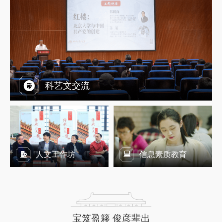
科艺文交流
人文工作坊
信息素质教育
宝笈盈簃 俊彦辈出