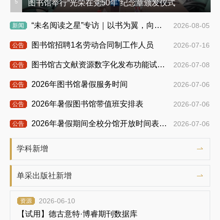
图书馆举行“光荣在党50年”纪念章颁发仪式
5
“未名阅读之星”专访｜以书为翼，向远方生长——吴天鹏的阅读故事
2026-08-05
新闻
图书馆招聘1名劳动合同制工作人员
2026-07-16
公告
图书馆古文献资源数字化发布功能试用公告
2026-07-08
公告
2026年图书馆暑假服务时间
2026-07-06
公告
2026年暑假图书馆带值班安排表
2026-07-06
公告
2026年暑假期间全校分馆开放时间表（7月13日-8月25日期间）
2026-07-06
公告
第七期开放获取研讨会在北京大学图书馆举行
2026-07-05
新闻
学科新增
“未名阅读之星”专访｜从文本到遗存，从独读到共读——张紫依的阅读之路
2026-07-03
新闻
单采出版社新增
图书馆举办新书分享会，新书作者与出版人对话“历史学的学术写作、出版和传播”
2026-07-02
新闻
2026-06-10
资源
图书馆举办《西班牙文学史》新书分享会，新书责编讲述前辈治学的坚守与传承
2026-07-02
新闻
【试用】德古意特·博睿期刊数据库