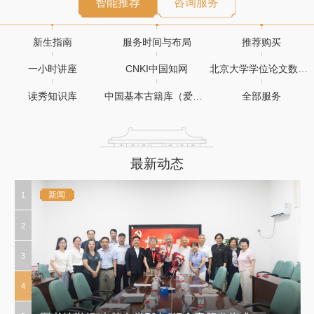
智能推荐
咨询服务
新生指南
服务时间与布局
推荐购买
一小时讲座
CNKI中国知网
北京大学学位论文数据库
读秀知识库
中国基本古籍库（爱如生）
全部服务
最新动态
新闻
新闻
新闻
新闻
新闻
新闻
新闻
1
2
3
4