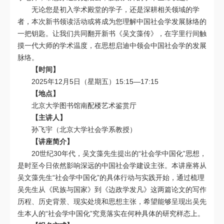
无论您是初入学术殿堂的学子，还是深耕相关领域的学
者，本次新书领读活动或将成为您理解中国社会学发展脉络的
一把钥匙。让我们共同翻开新书《吴文藻传》，在字里行间触
摸一代大师的学术温度，
在思想启迪中领会中国社会学的发展
脉络。
【时间】
2025年12月5日（星期五）15:15—17:15
【地点】
北京大学图书馆南配楼艺术鉴赏厅
【主讲人】
孙飞宇（北京大学社会学系教授）
【讲座简介】
20世纪30年代，吴文藻先生提出的“社会学中国化”思想，
是时至今日依然影响深远的中国社会学建设主张。本讲座将从
吴文藻先生“社会学中国化”的具体行动与实践开始，通过梳理
吴先生从《民族与国家》到《边政学发凡》这两篇论文的写作
历程、历史背景、现实处境和思想主张，希望能够呈现出吴先
生本人的“社会学中国化”究竟落实在何种具体的研究样态上。