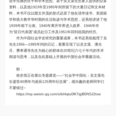
会学先驱的生平和学术思想。基于吴文藻先生家人提供的众多
资料，以及他1923年至1985年间所留下的大量日记和文本材
料，本书不仅以图文并茂的形式还原了他在清华读书、美国留
学和燕大教学等时期的生活轨迹与学术思想，还系统讲述了他
1939年南下云南、1940年离开学界进入政界、1946年作
为“驻日代表团”成员赴日工作及1951年回到祖国的经历。
作为中国社会学史研究的重要成果，本书还系统梳理了吴
先生1956—1985年间的日记，着重呈现了以吴文藻、潘光
旦、费孝通等先生为核心的群体在20世纪六七十年代的学术
阅读与思考，以及在此基础上开展的中国社会学重建活动。
附：
校史馆正在展出专题展览——“社会学中国化：吴文藻先
生逝世40周年与诞辰125周年纪念展”，感兴趣的老师同学们
不要错过~
https://mp.weixin.qq.com/s/bI4qtu0lK7igiB0NSJ2txw