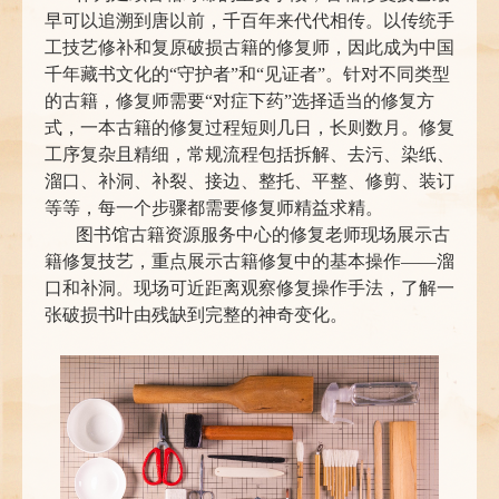
早可以追溯到唐以前，千百年来代代相传。以传统手
工技艺修补和复原破损古籍的修复师，因此成为中国
千年藏书文化的“守护者”和“见证者”。针对不同类型
的古籍，修复师需要“对症下药”选择适当的修复方
式，一本古籍的修复过程短则几日，长则数月。修复
工序复杂且精细，常规流程包括拆解、去污、染纸、
溜口、补洞、补裂、接边、整托、平整、修剪、装订
等等，每一个步骤都需要修复师精益求精。
图书馆古籍资源服务中心的修复老师现场展示古
籍修复技艺，重点展示古籍修复中的基本操作——溜
口和补洞。现场可近距离观察修复操作手法，了解一
张破损书叶由残缺到完整的神奇变化。