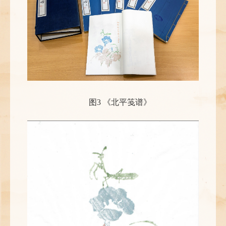
图3 《北平笺谱》