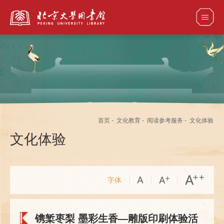
全部资源
馆藏目录检索
论文、书刊、报告检索
数据库导航
首页
-
文化教育
-
阅读参考服务
-
文化体验
电子图书和电子期刊导航
文化体验
字体
镌椠枣梨 墨彩生香—雕版印刷体验活