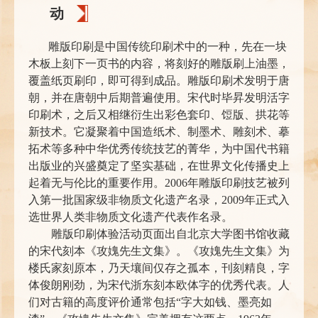
动
雕版印刷是中国传统印刷术中的一种，先在一块
木板上刻下一页书的内容，将刻好的雕版刷上油墨，
覆盖纸页刷印，即可得到成品。雕版印刷术发明于唐
朝，并在唐朝中后期普遍使用。宋代时毕昇发明活字
印刷术，之后又相继衍生出彩色套印、饾版、拱花等
新技术。它凝聚着中国造纸术、制墨术、雕刻术、摹
拓术等多种中华优秀传统技艺的菁华，为中国代书籍
出版业的兴盛奠定了坚实基础，在世界文化传播史上
起着无与伦比的重要作用。2006年雕版印刷技艺被列
入第一批国家级非物质文化遗产名录，2009年正式入
选世界人类非物质文化遗产代表作名录。
雕版印刷体验活动页面出自北京大学图书馆收藏
的宋代刻本《攻媿先生文集》。《攻媿先生文集》为
楼氏家刻原本，乃天壤间仅存之孤本，刊刻精良，字
体俊朗刚劲，为宋代浙东刻本欧体字的优秀代表。人
们对古籍的高度评价通常包括“字大如钱、墨亮如