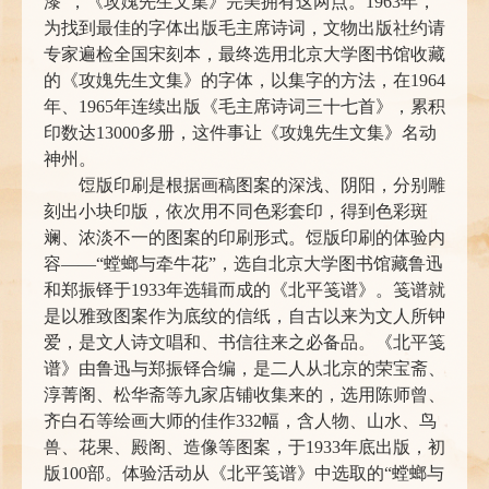
漆”，《攻媿先生文集》完美拥有这两点。1963年，
为找到最佳的字体出版毛主席诗词，文物出版社约请
专家遍检全国宋刻本，最终选用北京大学图书馆收藏
的《攻媿先生文集》的字体，以集字的方法，在1964
年、1965年连续出版《毛主席诗词三十七首》，累积
印数达13000多册，这件事让《攻媿先生文集》名动
神州。
饾版印刷是根据画稿图案的深浅、阴阳，分别雕
刻出小块印版，依次用不同色彩套印，得到色彩斑
斓、浓淡不一的图案的印刷形式。饾版印刷的体验内
容——“螳螂与牵牛花”，选自北京大学图书馆藏鲁迅
和郑振铎于1933年选辑而成的《北平笺谱》。笺谱就
是以雅致图案作为底纹的信纸，自古以来为文人所钟
爱，是文人诗文唱和、书信往来之必备品。《北平笺
谱》由鲁迅与郑振铎合编，是二人从北京的荣宝斋、
淳菁阁、松华斋等九家店铺收集来的，选用陈师曾、
齐白石等绘画大师的佳作332幅，含人物、山水、鸟
兽、花果、殿阁、造像等图案，于1933年底出版，初
版100部。体验活动从《北平笺谱》中选取的“螳螂与