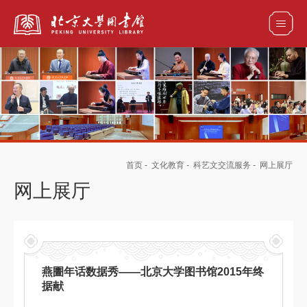
全部资源
馆藏目录检索
论文、书刊、报告检索
数据库导航
首页
-
文化教育
-
科艺文交流服务
-
网上展厅
电子图书和电子期刊导航
网上展厅
燕圕年话数据秀——北京大学图书馆2015年终
据献